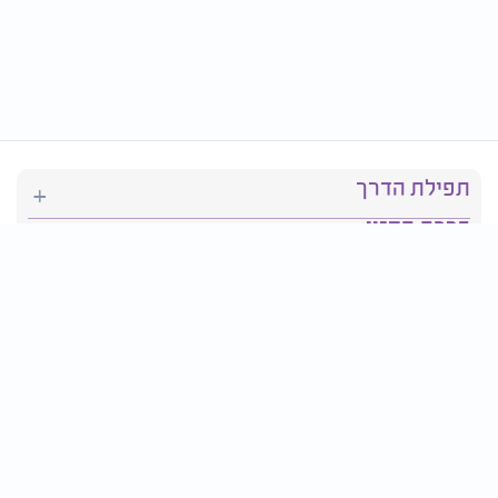
תפילת הדרך
ברכת המזון
יהדות
סידור תפילה
בריאות
חגים ומועדים