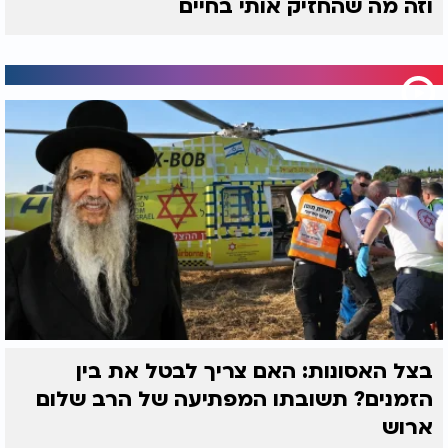
וזה מה שהחזיק אותי בחיים
היום, כשהוא נשוי ואבא, תושב ירושלים וחסיד ברסלב,
הוא ממשיך לשלב מוזיקה ותורה. "אני זמר דתי - אבל
קודם כל אני יהודי שמנסה לעשות טוב בעולם. המוזיקה
היא פשוט הדרך שה' נתן לי כדי לעשות את זה
."
בצל האסונות: האם צריך לבטל את בין
הזמנים? תשובתו המפתיעה של הרב שלום
ארוש