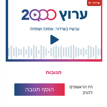
משהו שלא נתן לי מנוחה. כמו חיסרון קבוע. הבנתי שמה
שידור חי
שממלא אותי באמת - זה רק דברים שבקדושה
."
"
ב'הכוכב הבא' הייתי עם כיפה בכיס - אבל לא על
הראש
"
עכשיו בשידור: אמונה ושמחה
הרוש השתתף בתוכנית 'הכוכב הבא', אבל בפנים -
הסיפור כבר היה אחר. "הייתה לי כיפה בכיס. בירכתי על
כל דבר, אבל אף אחד לא ידע. פחדתי. הבנתי שברגע
שאני חובש כיפה - אני נציג של הקב"ה. זה חתיכת
אחריות
."
"
לא רציתי שזה יפגע בקריירה. הייתה לי עבודה טובה,
תגובות
שני סינגלים מוכנים. אבל בתוך תוכי - ידעתי שזה לא
באמת ממלא אותי
."
היו הראשונים
הוסף תגובה
להגיב
נקודת המפנה הגיעה כשעלה ללמוד בישיבה. "לא
חשבתי בכלל על מוזיקה. פתאום אתה מתעסק באמת,
והכול מתגמד
."