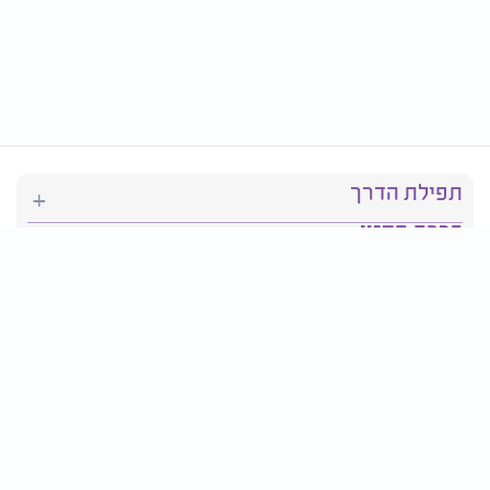
תפילת הדרך
ברכת המזון
יהדות
סידור תפילה
בריאות
חגים ומועדים