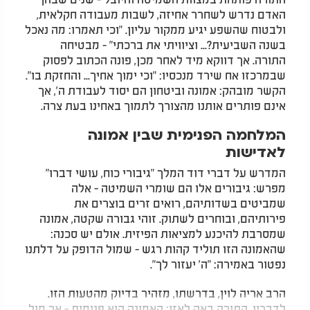
האדם נדרש לשחרר אחיזה, לשבות מעבודה חקלאית,
ולבטוח שהשפע יגיע ממקור עליון. "וכי תאמרו: מה נאכל
בשנה השביעית?... וציוויתי את ברכתי" - מבטיחה
התורה. אך דווקא מיד לאחר מכן, פונה הכתוב לפסוק
שבמרכזו אח שירד מנכסיו: "וכי ימוך אחיך... והחזקת בו".
הקשר מובהק: אמונה וביטחון הם יסוד לעבודת ה', אך
אינם פותרים אותנו מהצורך לתמוך באחינו בעת צרה.
המלחמה הפנימית שבין אמונה
לאדישות
המדרש על דברי דוד המלך "גיבורי כוח, עושי דברו"
מפרש: גיבורים אלו הם שומרי השמיטה - אלה
שמביטים בשדותיהם, רואים זרים בוצרים את
פירותיהם, ובוחרים לשתוק. זוהי גבורה שקטה, אמונה
שמסרבת להיכנע למציאות הפיזית. אולם יש סכנה:
שהאמונה הזו תוליד קהות רגש - שמול הדופק על דלתנו
נפטור באמירה: "ה' יעזור לך".
הרב אריה לוין, בדרשתו, מזהיר בדיוק מהטעות הזו.
לדבריו, התורה באה לאזן: האמונה היא פנימית - אך מול