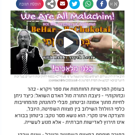
א
א
הוספת תגובה
Play
הרב אריה לוין. (צילום: השימוש בסרטון נעשה על פי סעיף 27א בכפוף לחוק זכות היוצרים. בעל זכות
Video
היוצרים זכאי לבקש את הסרת הסרטון מ-
contact@tv2000.co.il
)
בעומק הפרשיות החותמות את ספר ויקרא -
בהר
ובחוקותיי
- ניצבת התורה מול האדם השואל: כיצד ניתן
לחיות מתוך אמונה וביטחון, מבלי להתנתק מהמחויבות
כלפי הזולת? השילוב בין מצוות השמיטה, היובל,
והצדקה אינו מקרי. הוא נושא מסר נוקב: ביטחון בבורא
אינו תירוץ לאדישות חברתית - אלא מנוע לעשייה.
התורה פותחת במצוות השמיטה והיובל - שנים שבהן