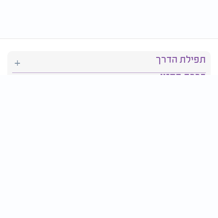
תפילת הדרך
ברכת המזון
יהדות
סידור תפילה
בריאות
חגים ומועדים