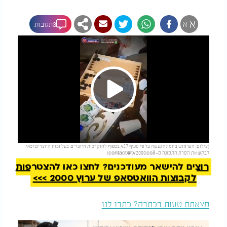
א
א
3תגובות
Play
להמשך קריאה
(צילום: השימוש בתמונה נעשה על פי סעיף 27א בכפוף לחוק זכות היוצרים. בעל זכות היוצרים זכאי
Video
לבקש את הסרת התמונה מ-
contact@tv2000.co.il
)
רוצים להישאר מעודכנים? לחצו כאן להצטרפות
לקבוצות הוואטסאפ של ערוץ 2000 >>>
מצאתם טעות בכתבה? כתבו לנו