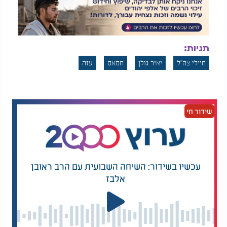
תגיות:
חיילי צה"ל
יאיר גולן
חמאס
עזה
שידור חי
עכשיו בשידור: השיחה השבועית עם הרב ראובן
אלבז