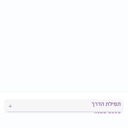
תפילת הדרך
ברכת המזון
יהדות