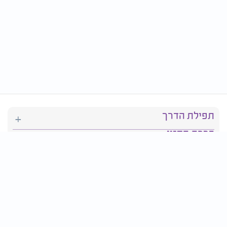
תפילת הדרך
ברכת המזון
יהדות
סידור תפילה
בריאות
חגים ומועדים