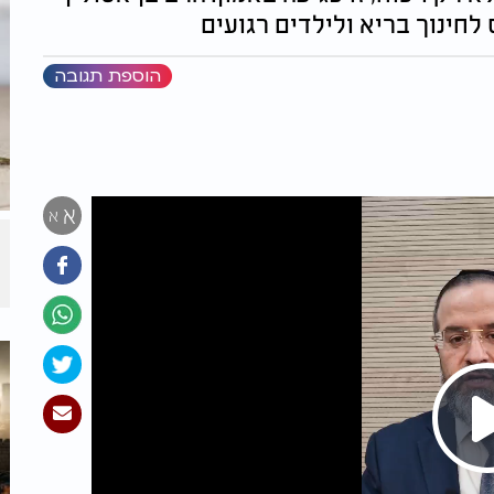
לחינוך בריא ולילדים רגועים
הוספת תגובה
א
א