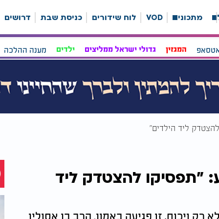
ה
מתכונים
VOD
לוח שידורים
כניסת שבת
דרושים
אטסאפ
המגזין
גדולי ישראל ממליצים
ילדים
מענה ההלכה
להצטדק ליד הילדים"
: "תפסיקו להצטדק ליד
א רק ויכוח, זו פגיעה באמון. הרב בן אסולין