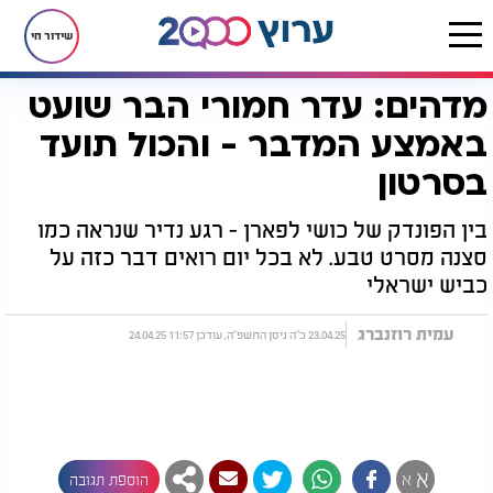
שידור חי
מדהים: עדר חמורי הבר שועט
דף הבית
רץ בוואטסאפ
מדהים: עדר חמורי הבר שועט באמצע המדבר - והכול תועד בסרטון
באמצע המדבר - והכול תועד
בסרטון
בין הפונדק של כושי לפארן - רגע נדיר שנראה כמו
סצנה מסרט טבע. לא בכל יום רואים דבר כזה על
כביש ישראלי
עמית רוזנברג
23.04.25 כ"ה ניסן התשפ"ה, עודכן 11:57 24.04.25
א
א
הוספת תגובה