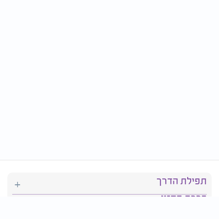
תפילת הדרך
ברכת המזון
יהדות