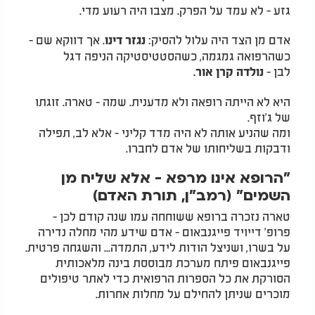
גזע - לא עמד על הפרק. מצבו היה רעוע מדי
.
אדם מן הצד היה עלול להסיק
:
.
אך דווקא שם -
נגזר דינו
כשהרפואה גמגמה, כשהסטטיסטיקה הניפה דגל
לבן
-
נולדה קרן אור
.
היא לא הייתה רופאה ולא מדענית. שמה - טארה. זוגתו
של ג'וזף
.
ומה שהניע אותה לא היה מדד קליני - אלא לב, תפילה
ודבקות בשליחותו של אדם לחברו
.
"
הרופא אינו מרפא - אלא שליח מן
השמים" (רמב"ן, תורת האדם
)
טארה נזכרה ברופא ששוחחה עמו שנה קודם לכן -
פרופ’ דייויד פייגנבאום - אדם שידע מהי מחלה נדירה
על בשרו, ושניצל הודות לידע, התמדה... והשגחה פרטית.
פייגנבאום פיתח מערכת מבוססת בינה מלאכותית
הסורקת את כל הספרות הרפואית כדי לאתר טיפולים
מוכרים שניתן להחילם על מחלות אחרות
.