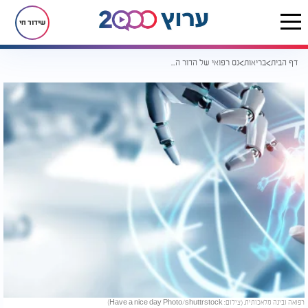
שידור חי
דף הבית
בריאות
נס רפואי של הדור החדש: כך AI ותקווה חברו להצלת חיים
רפואה ובינה מלאכותית. (צילום: Have a nice day Photo/shuttrstock)