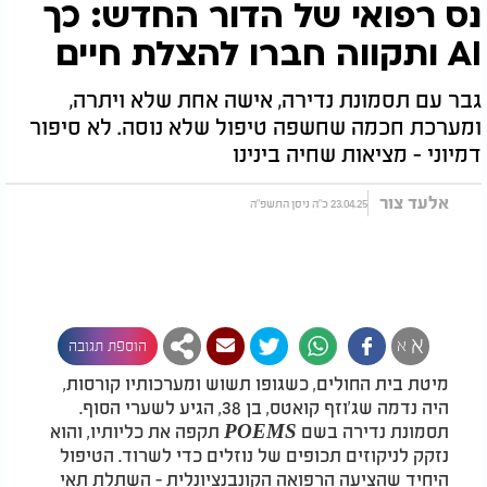
נס רפואי של הדור החדש: כך
AI ותקווה חברו להצלת חיים
גבר עם תסמונת נדירה, אישה אחת שלא ויתרה,
ומערכת חכמה שחשפה טיפול שלא נוסה. לא סיפור
דמיוני - מציאות שחיה בינינו
אלעד צור
23.04.25 כ"ה ניסן התשפ"ה
א
א
הוספת תגובה
מיטת בית החולים, כשגופו תשוש ומערכותיו קורסות,
היה נדמה שג'וזף קואטס, בן 38, הגיע לשערי הסוף.
תסמונת נדירה בשם
POEMS
תקפה את כליותיו, והוא
נזקק לניקוזים תכופים של נוזלים כדי לשרוד. הטיפול
היחיד שהציעה הרפואה הקונבנציונלית - השתלת תאי