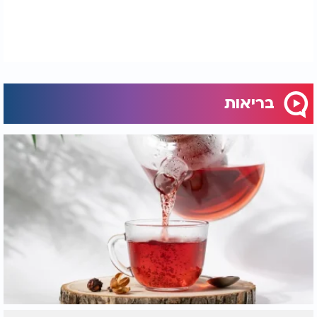
רק מי שמסרב להרים ידיים, שמאמין שיש תשובה -
יזכה לראותה
.
ובמובן מסוים - גם כאן התגשם הפסוק
:
"
שומר פתאים ה', דלֹתי ולי הושיע
."
בריאות
המסקנה - רפואה תצא מציון, אך זקוקה
לאמונה
הבינה המלאכותית של פייגנבאום איננה מחליפה את
הרופא, אבל יכולה להיות
השליח המדויק
.
והיא תלויה,
כמו תמיד, גם ברופא בשר ודם - וגם במי שמעז להאמין
.
ג'וזף ניצל. אחרים עוד יינצלו
.
ולנו נותר לזכור - לפעמים ההצלה טמונה לא במעבדה
ולא במזל, אלא
באהבה, בתפילה, ובאמונה שיש דרך גם
כשנדמה שאין
.