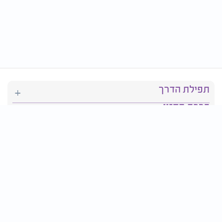
תפילת הדרך
ברכת המזון
יהדות
סידור תפילה
בריאות
חגים ומועדים