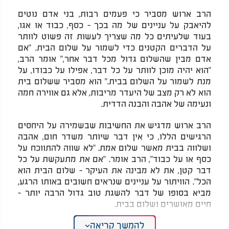
הרב ארוש מסביר כי פעמים רבות, בני אדם נוטים
להיאבק על עניינים של מה בכך - כסף, כבוד או אגו,
בעוד שלעיתים כל מה שצריך לעשות זה פשוט לוותר
על הדברים הקטנים כדי לשמור על שלום הבית. "אם
אדם מבין שהשלום גדול מכל דבר אחר," אומר הרב,
"הוא יהיה מוכן לוותר על כל דבר, אפילו על כבודו, על
מנת לשמור על השלום בבית." הוא מסביר ששלום בית
הוא לא רק מצב של היעדר מריבות, אלא גם אווירה חמה
ונעימה של אהבה והבנה הדדית.
הרב ארוש מדגיש את החשיבות שבשמירה על היחסים
הרגישים הללו, כי אין דבר שיותר משדר חום, אהבה
ושלווה בבית מאשר שלום אמת. "לא שווה להתווכח על
כסף או על כבוד", הרב אומר. "אם את מתעקשת על כל
דבר קטן, את לא מבינה את העיקר - שלום הבית הוא
הכל". הוויתור על עניינים שנראים חשובים באותו הרגע,
מביא בסופו של דבר להשגת טוב גדול הרבה יותר -
חיים מאושרים ושלום בבית.
המלצות נוספות
להמשך קריאה