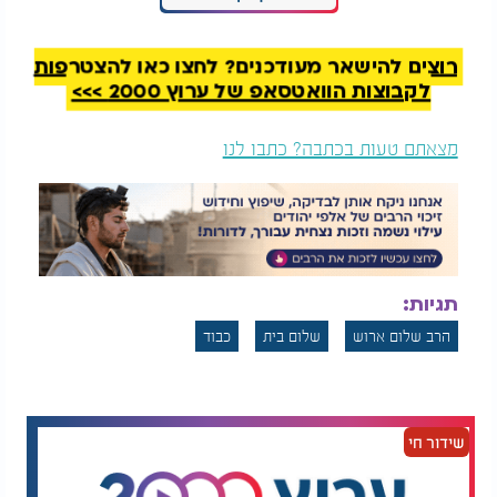
רוצים להישאר מעודכנים? לחצו כאן להצטרפות
לקבוצות הוואטסאפ של ערוץ 2000 >>>
מצאתם טעות בכתבה? כתבו לנו
הרב אליהו רוסתמי
הרב פנגר: "לפני
חושף: "יש לי ילד נכה
שנהרג, חבר אמר לי
ואני עובר נסיונות"
משפט ששינה לי את
החיים"
השלום בבית לא רק תורם ליחסים בין בני הזוג, אלא הוא
משדר גם לילדים ולהמשפחה כולה את הערכים של
תגיות:
הבנה, סבלנות ויכולת לוותר אחד על השני. כל התנהלות
של חיים על פי ערכים של שלום תורמת לא רק לזוגיות
הרב שלום ארוש
שלום בית
כבוד
עצמה, אלא גם לכל תחום בחיים, מהקריירה ועד
הבריאות הנפשית והפיזית של כל אחד מבני הבית.
ההמלצה של הרב ארוש שליט"א היא לא לנסות להילחם
שידור חי
בכל דבר קטן, אלא לשאול את עצמך מהו הדבר החשוב
באמת. השאיפה לשלום, ההבנה שהשלום גדול יותר