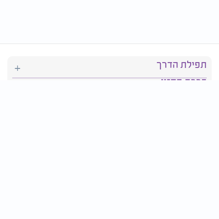
תפילת הדרך
ברכת המזון
יהדות
סידור תפילה
בריאות
חגים ומועדים