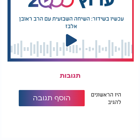
מהכל, היא זו שמביאה באמת שפע של טוב ליחסים. כך,
כל מי שמבין את עקרון השלום בבית, יכול להפיק ממנו
את כל הברכות שיביאו ליחסים של אהבה, שמחה ושלום
עכשיו בשידור: השיחה השבועית עם הרב ראובן
אמיתי.
אלבז
לסיכום, שלום הבית הוא יסוד לכל טוב בחיים. על ידי
שמירה על ערך השלום והוויתור על דברים קטנים
שיכולים להפר את האיזון, ניתן להגיע לחיים בריאים
ומאושרים יותר. כל המאמץ והעבודה פנימית
שמקדישים לכך, מביאים לתוצאה רבה ומשמעותית -
זוגיות יציבה ומוצלחת, שבעצם היא המפתח לכל
תגובות
הברכות בחיים.
היו הראשונים
הוסף תגובה
להגיב