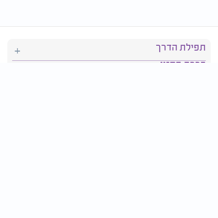
תפילת הדרך
ברכת המזון
יהדות
סידור תפילה
בריאות
חגים ומועדים