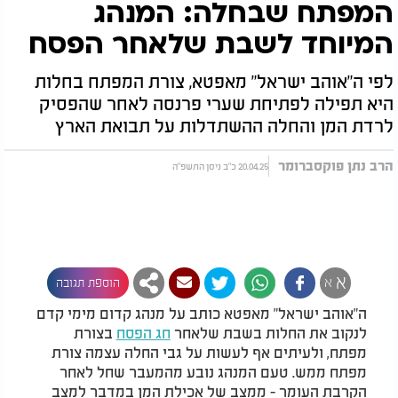
המפתח שבחלה: המנהג
המיוחד לשבת שלאחר הפסח
לפי ה"אוהב ישראל" מאפטא, צורת המפתח בחלות
היא תפילה לפתיחת שערי פרנסה לאחר שהפסיק
לרדת המן והחלה ההשתדלות על תבואת הארץ
הרב נתן פוקסברומר
20.04.25 כ"ב ניסן התשפ"ה
א
א
הוספת תגובה
ה"אוהב ישראל" מאפטא כותב על מנהג קדום מימי קדם
לנקוב את החלות בשבת שלאחר
חג הפסח
בצורת
מפתח, ולעיתים אף לעשות על גבי החלה עצמה צורת
מפתח ממש. טעם המנהג נובע מהמעבר שחל לאחר
הקרבת העומר - ממצב של אכילת המן במדבר למצב