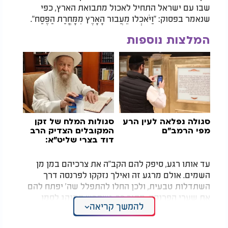
שבו עם ישראל התחיל לאכול מתבואת הארץ, כפי
שנאמר בפסוק: "וַיֹּאכְלוּ מֵעֲבוּר הָאָרֶץ מִמָּחֳרַת הַפֶּסַח".
המלצות נוספות
סגולה נפלאה לעין הרע
סגולות המלח של זקן
מפי הרמב"ם
המקובלים הצדיק הרב
דוד בצרי שליט"א:
"מסוגל הרבה לעין
הרע"
עד אותו רגע, סיפק להם הקב"ה את צרכיהם במן מן
השמים. אולם מרגע זה ואילך נזקקו לפרנסה דרך
השתדלות טבעית, ולכן החלו להתפלל שה' יפתח להם
את שערי הפרנסה. מתוך כך, נשתרש המנהג לסמן
להמשך קריאה
מפתח על גבי החלות כסמל ותפילה לפתיחת שערי שפע
ופרנסה מידו הרחבה של הקב"ה.