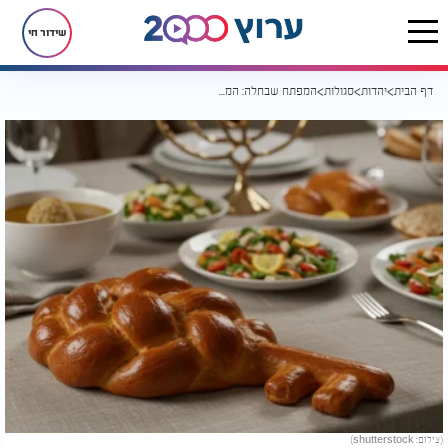
שידור חי
דף הבית
יהדות
סגולות
המפתח שבחלה: המנהג המיוחד לשבת שלאחר הפסח
(צילום: shutterstock)