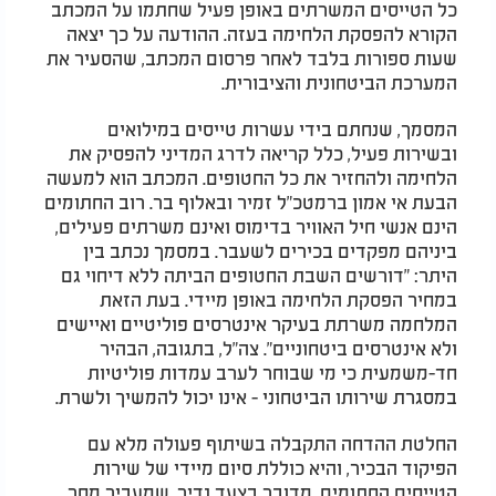
כל הטייסים המשרתים באופן פעיל שחתמו על המכתב
הקורא להפסקת הלחימה בעזה. ההודעה על כך יצאה
שעות ספורות בלבד לאחר פרסום המכתב, שהסעיר את
המערכת הביטחונית והציבורית.
המסמך, שנחתם בידי עשרות טייסים במילואים
ובשירות פעיל, כלל קריאה לדרג המדיני להפסיק את
הלחימה ולהחזיר את כל החטופים. המכתב הוא למעשה
הבעת אי אמון ברמטכ"ל זמיר ובאלוף בר. רוב החתומים
הינם אנשי חיל האוויר בדימוס ואינם משרתים פעילים,
ביניהם מפקדים בכירים לשעבר. במסמך נכתב בין
היתר: "דורשים השבת החטופים הביתה ללא דיחוי גם
במחיר הפסקת הלחימה באופן מיידי. בעת הזאת
המלחמה משרתת בעיקר אינטרסים פוליטיים ואיישים
ולא אינטרסים ביטחוניים". צה"ל, בתגובה, הבהיר
חד-משמעית כי מי שבוחר לערב עמדות פוליטיות
במסגרת שירותו הביטחוני - אינו יכול להמשיך ולשרת.
החלטת ההדחה התקבלה בשיתוף פעולה מלא עם
הפיקוד הבכיר, והיא כוללת סיום מיידי של שירות
הטייסים החתומים. מדובר בצעד נדיר, שמעביר מסר