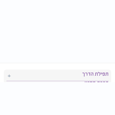
תפילת הדרך
ברכת המזון
יהדות
סידור תפילה
בריאות