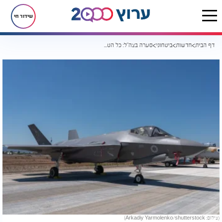
שידור חי
דף הבית
חדשות
ביטחוני
סערה בצה"ל: כל הטייסים שחתמו על מכתב הסרבנות - יודחו לאלתר
(צילום: Arkadiy Yarmolenko/shutterstock)