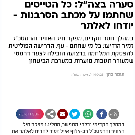
סערה בצה"ל: כל הטייסים
שחתמו על מכתב הסרבנות -
יודחו לאלתר
במהלך חסר תקדים, מפקד חיל האוויר והרמטכ"ל
זמיר הודיעו: כל מי שחתם - עף. הדרישה הפוליטית
להפסקת המלחמה ברצועה הובילה לצעד דרמטי
שמעורר תגובות סוערות במערכת הביטחון
תומר כהן
10.04.25 י"ב ניסן התשפ"ה
א
א
הוספת תגובה
במהלך תקדימי ובלתי מתפשר, החליטו מפקד חיל
האוויר והרמטכ"ל רב-אלוף אייל זמיר להדיח לאלתר את