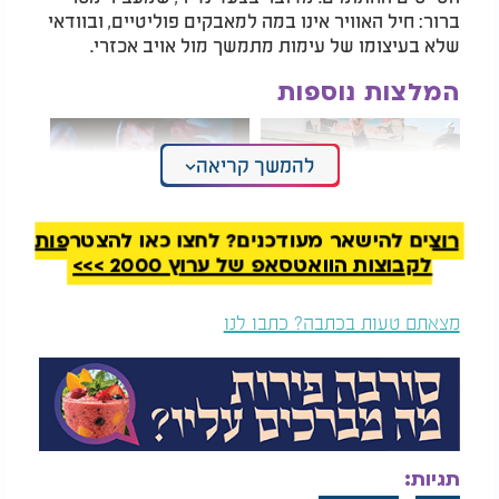
ברור: חיל האוויר אינו במה למאבקים פוליטיים, ובוודאי
שלא בעיצומו של עימות מתמשך מול אויב אכזרי.
המלצות נוספות
להמשך קריאה
רוצים להישאר מעודכנים? לחצו כאן להצטרפות
לקבוצות הוואטסאפ של ערוץ 2000 >>>
האסירים שנמלטו
סער תוקף: "ישראל לא
מהכלא של אסד - בדרך
תשתתף בקרקס בהאג -
לחזית הקרב
אונר"א והאו"ם צריכים
מצאתם טעות בכתבה? כתבו לנו
לעמוד לדין"
תגובות נוקבות נשמעו גם מהמערכת הפוליטית. סגן
השר אלמוג כהן תקף בחריפות את החותמים: "זהו מכתב
שמזמין את הטבח הבא. החותמים - ובהם גם בכירים
לשעבר - ממשיכים לסחור בדם ילדינו באדישות
מצמררת. הסרבנות הזו מסכנת את כולנו. אני דורש
תגיות:
מהרמטכ"ל לשלול מהחותמים גם את דרגותיהם וגם את