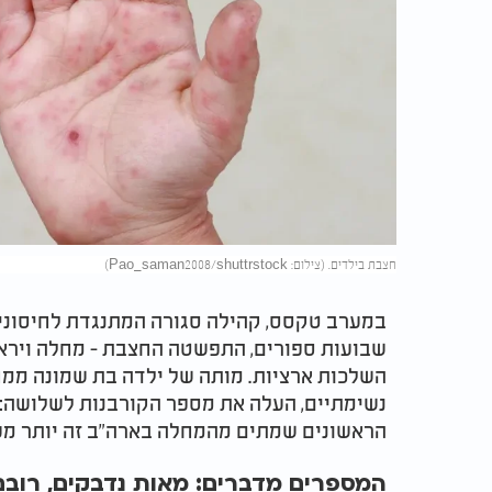
חצבת בילדים. (צילום: Pao_saman2008/shuttrstock)
במערב טקסס, קהילה סגורה המתנגדת לחיסוני
שבועות ספורים, התפשטה החצבת - מחלה וירא
השלכות ארציות. מותה של ילדה בת שמונה ממח
נשימתיים, העלה את מספר הקורבנות לשלושה: ש
הראשונים שמתים מהמחלה בארה"ב זה יותר מע
המספרים מדברים: מאות נדבקים, רובם