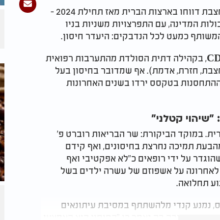
לפי הנתונים המעודכנים, למעלה מ-600 מקרי חצבת דווחו בארצות הברית מאז תחילת 2024 -
ת גבולות המדינה, עם התפרצויות משניות בניו
המשותף כמעט לכל הנדבקים: היעדר חיסון.
ההתפרצות הנוכחית החלה, על פי הערכות ה-CDC, בקהילה דתית הסולדת מהתערבות רפואית
תית, ובעיקר מהחיסון המרובע MMR (חצבת, חזרת, אדמת). אף שמדובר בחיסון בעל
, שיעורי ההתחסנות בטקסס ירדו בשנים האחרונות
"שיהוי קטלני"
ת. במוקד הביקורת: שר הבריאות רוברט פ'
 מהבעת תמיכה נחרצת בחיסונים, ואף קידם
מו שימוש בויטמין A - טיפול שהוגדר על ידי רופאים כ"לא אפקטיבי ואף
ו לאחרונה על אשפוזם של עשרה ילדים בשל
, נמנע קנדי מלהשתתף במסיבת עיתונאים
הרה כתובה בה נאמר כי "החיסון הוא האמצעי