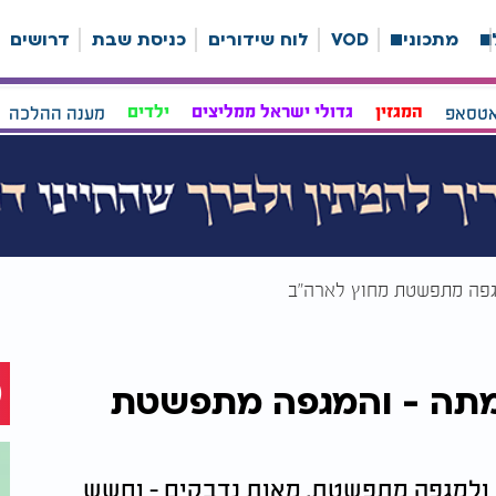
ה
מתכונים
VOD
לוח שידורים
כניסת שבת
דרושים
אטסאפ
המגזין
גדולי ישראל ממליצים
ילדים
מענה ההלכה
ון בטקסס: ילדה בת 8 מתה - והמגפה מתפשטת
 ולמגפה מתפשטת. מאות נדבקים - וחשש