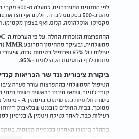
מהם כ-500 בטקסס לבדה. חלקם אף חצו א
מקסיקו, אוקלהומה, קנזס, ואף בצפון מקסיקו. 
ממשל
יעילות של 97% ופרופיל בטיחות גבוה
מתחת לרף החסינות הקהילתית - 95%.
ביקורת ציבורית נגד שר הבריאות קנדי: 
הטיפול הממשלתי בהתפרצות עורר סערה ציבורי
קנדי ג'וניור, שמאז מינויו בראשית השנה נמנע
גישות חלופיות כ
מסוכן". בבית החולים קובננט שבלאבוק דיווח
רעילות כבד, לאחר נטילת ויטמין A בניסיון למנוע תחלואה.
במהלך ביקורו האחרון בכנסייה מקומית בטקסס
רשמית של המרכזים לבקרת מחלות, והסתפק בהצ