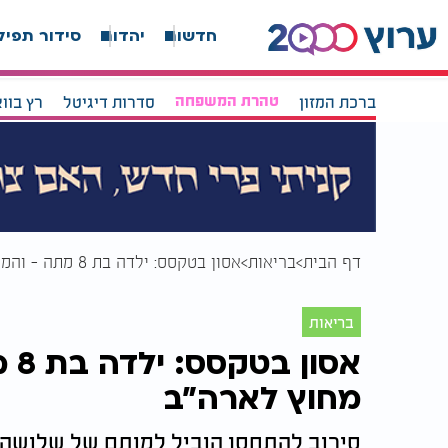
חדשות
יהדות
סידור תפיל
ברכת המזון
טהרת המשפחה
סדרות דיגיטל
רץ בוו
דף הבית
בריאות
אסון בטקסס: ילדה בת 8 מתה - והמגפה מתפשטת מחוץ לארה"ב
בריאות
אס
מחוץ לארה"ב
סירוב להתחסן הוביל למותם של שלושה