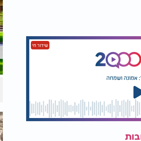
שידור חי
: אמונה ושמחה
בות