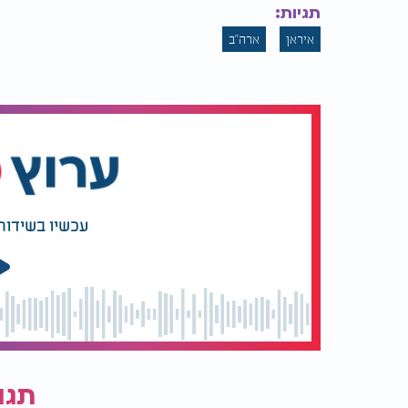
תגיות:
איראן
ארה"ב
עכשיו בשידור
תגו