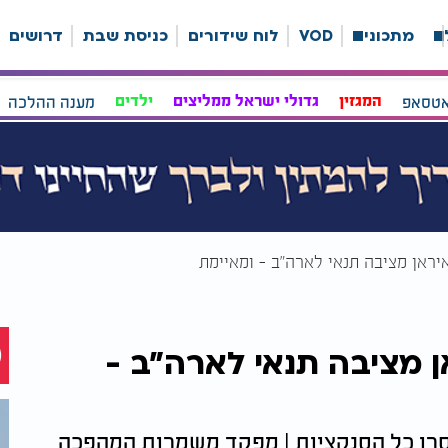
ה
מתכונים
VOD
לוח שידורים
כניסת שבת
דרושים
אטסאפ
המגזין
גדולי ישראל ממליצים
ילדים
מענה ההלכה
איראן מציבה תנאי לארה"ב - ומאיימת
ן מציבה תנאי לארה"ב -
וסרו כל הסנקציות | מפקד משמרות המהפכה