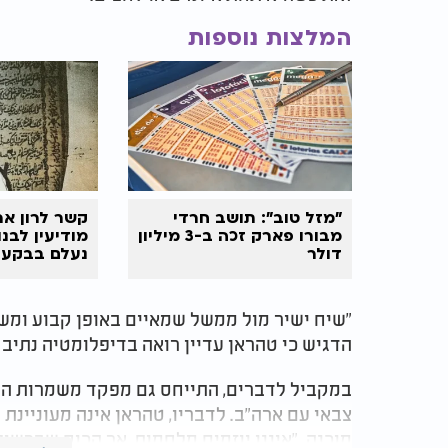
המלצות נוספות
"מזל טוב": תושב חרדי
קשר לרון אר
מבורו פארק זכה ב-3 מיליון
מודיעין לבנ
דולר
נעלם בבקעת
"שיח ישיר מול ממשל שמאיים באופן קבוע ומשדר
הדגיש כי טהראן עדיין רואה בדיפלומטיה נתיב מ
במקביל לדברים, התייחס גם מפקד משמרות המה
צבאי עם ארה"ב. לדבריו, טהראן אינה מעוניינת
מוכנה. "איננו יוזמים מלחמות, אך הכוח שברשותנ