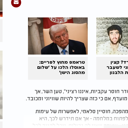
ד? קצין
טראמפ מחוץ לפריים:
וני לשעבר
באוסלו הלכו על 'שלום
 הלבנון
מהסוג הישן'
 חוסר עקביות, איננו רציני", טען השר, אך
ועדף, אם כי כזה שצריך להיות שוויוני ומכובד.
פכה, חוסיין סלאמי, לאפשרות של עימות
 לפתוח במלחמה - אך אם תידרש לכך, היא
ו - עוצמה שאין לה גבולות. נוכל להגיב לכל