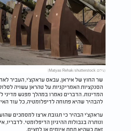
(צילום: Matyas Rehak/shutterstock)
שר החוץ של איראן, עבאס עראקצ'י, העביר לאחר
הסנקציות האמריקניות על טהראן עשויה לסלול
המדינות. הדברים נאמרו במהלך מפגש מדיני לרג
להבהיר שהיא פתוחה לדיפלומטיה, כל עוד האי
עראקצ'י הבהיר כי תגובת ארצו למסמכים שהועב
ונותרה בגבולות ההיגיון הדיפלומטי. לדבריו, 
זאת כשהיא תחת איומים או לחצים.