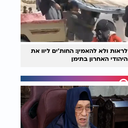
לראות ולא להאמין: החות'ים ליוו את
היהודי האחרון בתימן