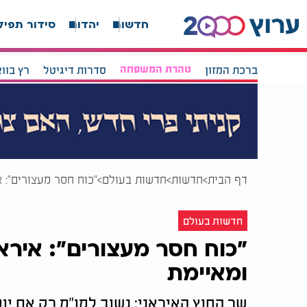
חדשות
יהדות
סידור תפיל
ברכת המזון
טהרת המשפחה
סדרות דיגיטל
רץ בוו
דף הבית
חדשות
חדשות בעולם
"כוח חסר מעצורים": 
חדשות בעולם
"כוח חסר מעצורים": אירא
ומאיימת
שר החוץ האיראני: נשוב למו"מ רק אם י