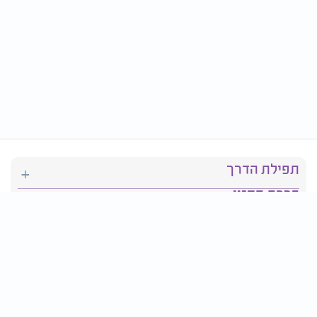
תפילת הדרך
ברכת המזון
יהדות
סידור תפילה
בריאות
חגים ומועדים