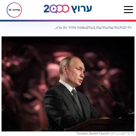
שידור חי
דף הבית
חדשות
חדשות בעולם
פוטין מזהיר את טראמפ: "האינטרס הרוסי בגרינלנד - קו אדום"
ולדימיר פוטין. צילום: Yonatan Sindel/Flash90