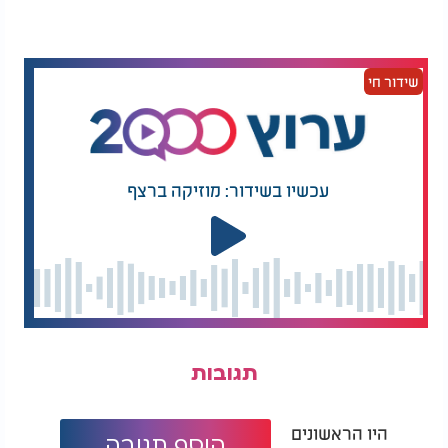
קרח בעלות הנעה גרעינית והשקעה במיזמים כלכליים
רחבי היקף. הוא ציין כי לצד החשיבות הביטחונית, רוסיה
מעוניינת לקדם שיתופי פעולה בינלאומיים בתחומים
כמו מחקר מדעי, שמירה על הסביבה וניהול משאבים -
שידור חי
אך זאת תוך שמירה על אינטרסיה הריבוניים.
את שהותו במורמנסק ניצל פוטין גם לביקור בבסיס
"אטומפלוט", המשמש את צי שוברות הקרח הגרעיניות
של רוסיה. במהלך הביקור השתתף בטקס השקה של
עכשיו בשידור: מוזיקה ברצף
צוללת גרעינית חדשה בשם "פרם" וכן בטקס טעינה
במתחם שינוע פחם ימי.
דבריו של פוטין מצטרפים למתיחות הגוברת בזירה
הארקטית, על רקע ההשפעות של שינויי האקלים,
פתיחת נתיבי שיט חדשים וחשיפה של משאבי טבע
נדירים. לצד ההתמודדות עם תנאי סביבה קשים, נראה
כי אזור הקוטב הצפוני הופך במהירות לזירה אסטרטגית
תגובות
שבה מתמודדות מעצמות העל על שליטה, השפעה
ועתידו של אחד האזורים הגיאוגרפיים הרגישים
והחשובים בעולם.
היו הראשונים
הוסף תגובה