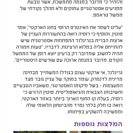
והזהיר כי מדובר במגמה מתמשכת, אשר נובעת
ממניעים אסטרטגיים עמוקים ולא מהלך נקודתי של
ממשל טראמפ.
"עלינו לשמר את האינטרס הרוסי בחוג הארקטי", אמר
פוטין, והוסיף כי רוסיה רואה בהתעוררות העניין של
ארצות הברית בגרינלנד התפתחות אסטרטגית שיש
להתייחס אליה במלוא הרצינות. לדבריו, "טעות חמורה
תהיה לחשוב שמדובר רק ברעיון יוצא דופן של הממשל
הקודם. מדובר במגמה ארוכה עם שורשים היסטוריים".
גרינלנד, אי ארקטי עצום בגודלו המשתייך מבחינה
מדינית לדנמרק, עומד במוקד של עניין גובר מצד
המעצמות - בשל מיקומו האסטרטגי, משאביו הטבעיים
וחשיבותו הצבאית והגיאופוליטית. פוטין הדגיש כי
רוסיה, בעלת קו החוף הארוך ביותר באזור הארקטי,
רואה בו חלק בלתי נפרד מהביטחון הלאומי שלה
וממשיכה להשקיע בפיתוחו.
המלצות נוספות