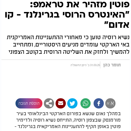
פוטין מזהיר את טראמפ:
"האינטרס הרוסי בגרינלנד - קו
אדום"
נשיא רוסיה טוען כי מאחורי ההתעניינות האמריקנית
באי הארקטי עומדים מניעים היסטוריים, ומתחייב
להמשיך ולחזק את השליטה הרוסית בקוטב הצפוני
תומר כהן
31.03.25 ב' ניסן התשפ"ה
א
א
הוספת תגובה
במהלך נאום שנשא בפורום הארקטי הבינלאומי בעיר
מורמנסק שבצפון רוסיה, התייחס נשיא רוסיה ולדימיר
פוטין באופן תקיף להתעניינות האמריקאית בגרינלנד -