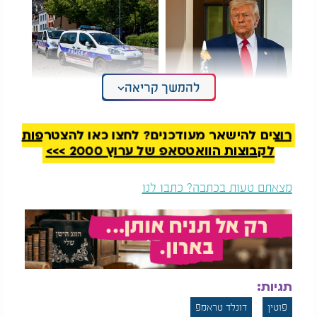
להמשך קריאה
ניצחון מהדהד לטראמפ:
גל אנטישמיות בצרפת:
בית המשפט העליון
רכבים של יהודים רוססו
יאפשר גירוש מהגרים
בכתובות נאצה
רוצים להישאר מעודכנים? לחצו כאן להצטרפות
בדבריו התייחס הנשיא גם להיסטוריה של המעורבות
לקבוצות הוואטסאפ של ערוץ 2000 >>>
האמריקאית בגרינלנד, וציין כי כבר בסוף המאה ה-19
העלו גורמים אמריקאיים אפשרות לרכוש את האי. הצעה
מצאתם טעות בכתבה? כתבו לנו
רשמית לכך הוגשה לאחר מלחמת העולם השנייה, אך
נדחתה על ידי ממשלת דנמרק. בשנת 2018 דווח כי
הנשיא טראמפ חידש את העניין בנושא, דבר שעורר
תגובות שליליות בקופנהגן ובזירה הבינלאומית.
במהלך נאומו, הציג פוטין את צעדי ההיערכות של רוסיה
תגיות:
באזור הארקטי, הכוללים בנייה של בסיסים צבאיים,
פריסת תשתיות תובלה ימית חדשות, פיתוח שוברות
פוטין
דונלד טראמפ