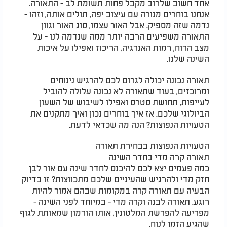
אחד חשוב שלרוב מקבל פחות תשומת לב - התאורה.
אנחנו בוחרים מנורה עם עיצוב יפה, תולים אותה, וזהו -
נדמה שזה מספיק. אבל האור עצמו, סוג האור וגוון
התאורה משפיעים הרבה יותר ממה שנדמה לנו - על
מצב הרוח, רמות האנרגיה, הריכוז ואפילו על איכות
השינה שלנו.
תאורה נכונה יכולה לגרום לכם להרגיש נינוחים
ומרוכזים, בעוד שתאורה לא נכונה עלולה להוביל
לעייפות, תחושת סטרס ואפילו לשיבוש של השעון
הביולוגי שלכם. אז איך בוחרים נכון ואיך מתקנים את
הטעויות הנפוצות? הנה מה שכדאי לדעת.
הטעויות הנפוצות בבחירת תאורה
תאורה קרה מדי בחדר השינה
כמה פעמים יצא לכם להיכנס לחדר שינה עם אור לבן
חזק מדי ולהרגיש שהעיניים שלכם מתכווצות? זו בדיוק
הבעיה עם תאורה קרה במקומות שבהם אמור להיות
רוגע. תאורה לבנה וקרה מדי - במיוחד לפני השינה -
מפריעה להפרשת המלטונין, אותו הורמון שמאותת לגוף
שהגיע הזמן לנוח.