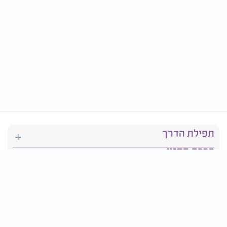
תפילת הדרך
ברכת המזון
יהדות
סידור תפילה
בריאות
חגים ומועדים