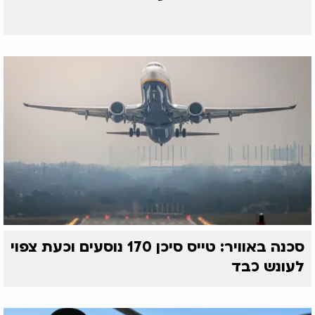
בבוקר - אור לבן וחזק מעורר את הגוף ומגביר את
הריכוז.
בערב - אור צהוב ורך מכניס את הגוף למצב של מנוחה
ומסייע להירדם בקלות.
שימוש במערכת תאורה חכמה שמאפשרת לשנות את
הטמפרטורה והעוצמה של האור במהלך היום - יכול
לשפר משמעותית את מצב הרוח ואת איכות השינה.
תאורה נכונה - השפעה מיידית על איכות החיים
בסופו של דבר, התאורה בבית היא לא רק עניין של
עיצוב - היא משפיעה על הבריאות הפיזית והנפשית
שלנו. תאורה נכונה יכולה לעזור לנו להרגיש רגועים
יותר, מרוכזים יותר ולישון טוב יותר.
אז בפעם הבאה שאתם מחליפים מנורה או מתכננים את
סכנה באוויר: טייס סיכן 170 נוסעים וכעת צפוי
עיצוב הבית - חשבו על סוג האור שאתם צריכים, ובחרו
לעונש כבד
בתאורה שמתאימה לקצב החיים שלכם.