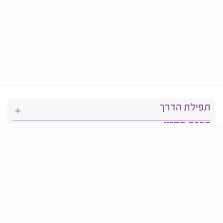
תפילת הדרך
ברכת המזון
יהדות
סידור תפילה
בריאות
חגים ומועדים