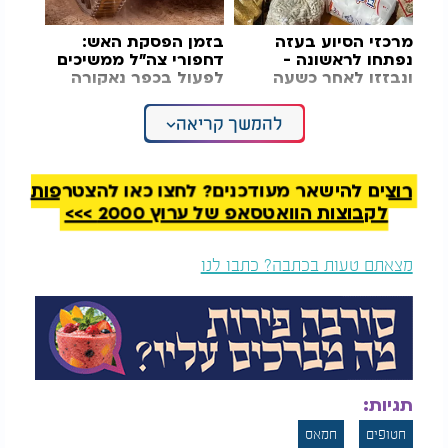
מרכזי הסיוע בעזה
בזמן הפסקת האש:
נפתחו לראשונה -
דחפורי צה"ל ממשיכים
ונבזזו לאחר כשעה
לפעול בכפר נאקורה
בדרום לבנון
להמשך קריאה
לדבריה, באותו רגע נאלצה להפעיל אינסטינקטים של
הישרדות. "חשבתי רק איך לצאת משם בחיים. המחבלים
אמרו לנו: 'אם תשתפו פעולה, לא נהרוג אתכן, אבל אתן
באות איתנו לעזה.' זה היה הרגע שבו הבנתי שאין לנו
רוצים להישאר מעודכנים? לחצו כאן להצטרפות
ברירה - אמרנו להם 'כן, ניקח אותנו.'"
לקבוצות הוואטסאפ של ערוץ 2000 >>>
לירי הייתה בין ארבע התצפיתניות ששוחררו יחד מהשבי
מצאתם טעות בכתבה? כתבו לנו
בסוף ינואר, לאחר 477 ימים בשבי חמאס. לצידה
שוחררו קרינה ארייב, נעמה לוי ודניאלה גלבוע, ואילו
אגם ברגר שוחררה בשלב מאוחר יותר.
עדותה של לירי, כמו גם של יתר השבויים שחזרו,
ממשיכה לשפוך אור על הזוועות שעברו החטופים ועל
תגיות:
ההתמודדות הלא פשוטה עם החזרה לחיים.
חטופים
חמאס