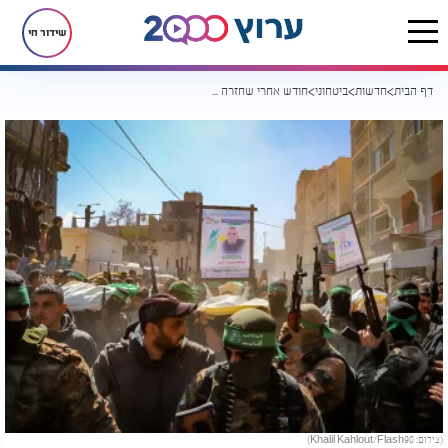
שידור חי
דף הבית
חדשות
ביטחוני
חודש אחרי שחזרה מהשבי: לירי אלבג מספרת על הזוועות שעברה בעזה
(צילום: Khalil Kahlout/Flash90)