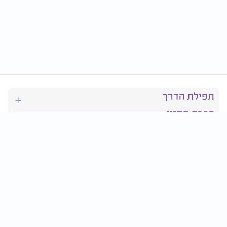
תפילת הדרך
ברכת המזון
יהדות
סידור תפילה
בריאות
חגים ומועדים