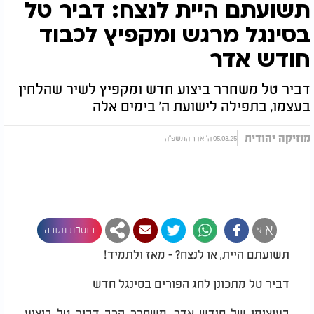
תשועתם היית לנצח: דביר טל
בסינגל מרגש ומקפיץ לכבוד
חודש אדר
דביר טל משחרר ביצוע חדש ומקפיץ לשיר שהלחין
בעצמו, בתפילה לישועת ה' בימים אלה
מוזיקה יהודית
05.03.25 ה' אדר התשפ"ה
א
א
הוספת תגובה
תשועתם היית, או לנצח? - מאז ולתמיד!
דביר טל מתכונן לחג הפורים בסינגל חדש
בעיצומו של חודש אדר, משחרר הרב דביר טל ביצוע