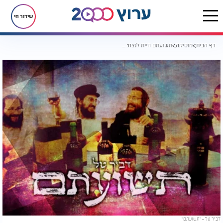
שידור חי
דף הבית
מוסיקה
תשועתם היית לנצח: דביר טל בסינגל מרגש ומקפיץ לכבוד חודש אדר
דביר טל - "תשועתם"