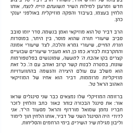
חדש ומרענן למילות השיר
תשועתם היית לנצח
, אותו
הלחין בעצמו, בעיבוד והפקה מוזיקלית באולפני יענקי
כהן.
הרב דביר טל הוא מוזיקאי ואמן בנשמה. סדר יומו סובב
סביב שיעורי תורה שהוא מוסר, בין היתר, במוסדות
תורת החיים
, שיעורי גמרא והלכה, לצד שיעורי אמונה
והתקרבות לבורא. כמו כן, הוא מעביר שיעורים שבועיים
קצרים בקו
אהבת ה' למעשה
, שמונגשים בפלטפורמות
שונות, במטרה לבנות קשר קרוב ואוהב עם ה'. כל זאת
הוא משלב עם עולם היצירה והנשמה בהתוועדויות
מוזיקליות מרוממות. דביר הוא אחיו של המוזיקאי
האהוב הראל טל.
ברזומה המוזיקלי שלו נמצאים כבר שני סינגלים שראו
אור: את סינגל הבכורה
בוחר באור
כתב והלחין לזכר
חבריו נחמן שמואל מורדוף והראל מסעוד הי"ד.
אני
לדודי
היה הסינגל השני של דביר, אותו הלחין תוך לימוד
וליבון מגילת
שיר השירים
בימי הרחמים והסליחות.