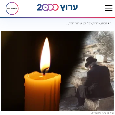
שידור חי
דף הבית
יהדות
"כל זמן שהנר דולק, אפשר לתקן": 142 שנה להסתלקותו של רבי ישראל מסלנט
(צילום: בינה מלאכותית)