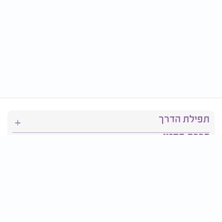
תפילת הדרך
ברכת המזון
יהדות
סידור תפילה
בריאות
חגים ומועדים