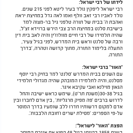
לידתו של רבי ישראל:
רבי ישראל ליפקין נולד בעיר ליטא לפני 215 שנים.
נולד לאביו רבי זאב וולף ואמו לאה גדל במחיצת יראת
ואהבת ה' בבית של תורה טלפני גיל בר-מצוה למד
בישיבת סלנט במחיצת הרב צבי הירש ברוידא זצ"ל,
שהיה תלמידו של רבי חיים מוולוז'ין והיה לאב בית דין
ורבה של סלנט וראש בית המדרש, לפני בגיל צעיר,
התעלה בלימוד התורה, מתוך קדושה וטהרה, 'בדרך
התורה.
"האור" ברבי ישראל:
עם השנים בבית המדרש 'סלנט' למד בחיק רבי יוסף
מסלנט, והיה לתלמידו המובהק שהיה מגדולי תלמידי
הגאון מוילנא ואבי עקיבא איגר.
בגיל 30-38(משנת תר'ט), שימש כראש ישיבה והחל
לדרוש ברבים 'פה מפיק מרגליות' , בין אדם לחברו ובין
אדם למקום דרשותיו חדרו ללב שומעיו בדרך המוסר
על-פי הספרים: 'מסילת ישרים ו'חובת הלבבות'.
הפצת "האור" לישראל":
בשנת 1858 בהיותו בגיל 48 הפיץ את איגרת המוסר