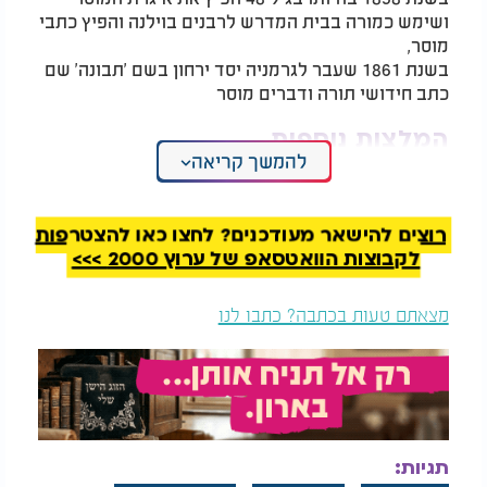
ושימש כמורה בבית המדרש לרבנים בוילנה והפיץ כתבי
מוסר,
בשנת 1861 שעבר לגרמניה יסד ירחון בשם 'תבונה' שם
כתב חידושי תורה ודברים מוסר
המלצות נוספות
להמשך קריאה
רוצים להישאר מעודכנים? לחצו כאן להצטרפות
לקבוצות הוואטסאפ של ערוץ 2000 >>>
יובל המבולבל: "תכבדו
איך דבש דבורים כשר
מצאתם טעות בכתבה? כתבו לנו
את ההורים"
מהתורה? רק כיום
המדע גילה את הסיבה
הפצת מוסר:
בגיל 70 (בשנת 1880) יסד כולל אברכים, ןפעל בהקמת
בתי מוסר, יחד עם זאת הפיץ את תורתו בפריז, וכל
תגיות:
מטרתו להפיץ את תורת התלמוד בכל אירופה,