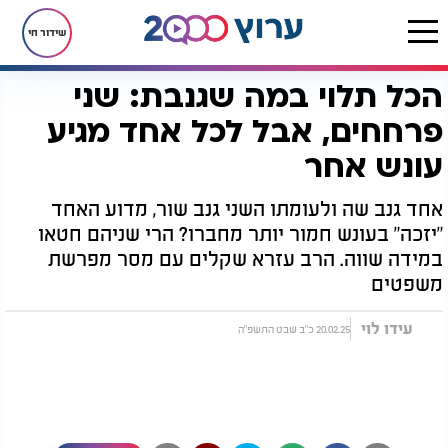
שידור חי
הכל תלוי במה שגנבת: שני
דף הבית
יהדות
לקראת שבת
הכל תלוי במה שגנבת: שני פרחחים, אבל לכל אחד מגיע עונש אחר
פרחחים, אבל לכל אחד מגיע
עונש אחר
אחד גנב שה ולעומתו השני גנב שור, מדוע האחד
"יזכה" בעונש חמור יותר מחברו? הרי שניהם חטאו
במידה שווה. הרב עזרא שקלים עם מסר מפרשת
משפטים
עידו לוי
20.02.25 כ"ב שבט התשפ"ה