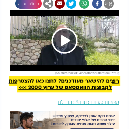
א
א
הוספת תגובה
Play
להמשך קריאה
(צילום: Shutterstock.AI Generator/shutterstock)
Video
רוצים להישאר מעודכנים? לחצו כאן להצטרפות
לקבוצות הוואטסאפ של ערוץ 2000 >>>
מצאתם טעות בכתבה? כתבו לנו