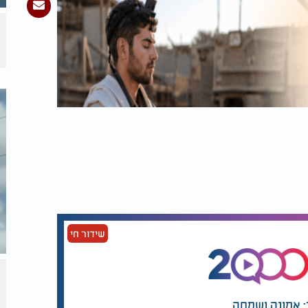
שידור חי
: אמונה ושמחה