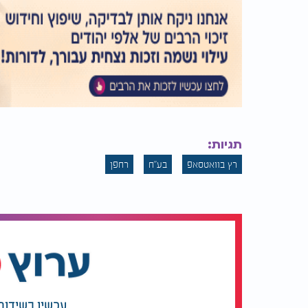
תגיות:
רץ בוואטסאפ
בע"ח
רחפן
עכשיו בשידור