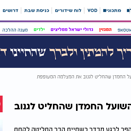
ה
מתכונים
VOD
לוח שידורים
כניסת שבת
דרושים
אטסאפ
המגזין
גדולי ישראל ממליצים
ילדים
מענה ההלכה
על החמדן שהחליט לגנוב את המצלמה המעופפת
השועל החמדן שהחליט לגנוב
 הפך לרגע מבדר כשחיית הבר החליטה לקחת