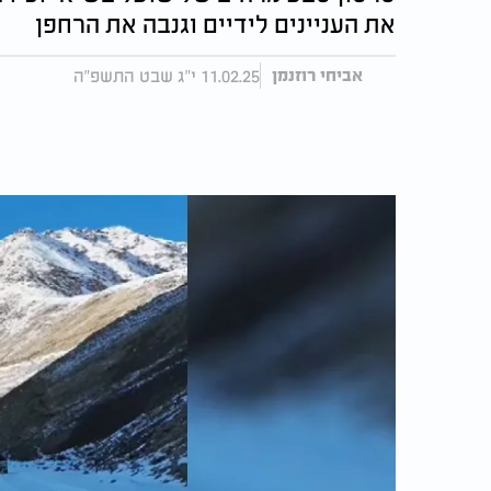
את העניינים לידיים וגנבה את הרחפן
11.02.25 י"ג שבט התשפ"ה
אביחי רוזנמן