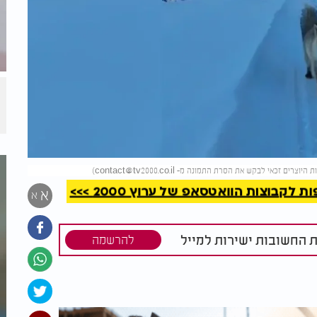
קריאה
)
contact@tv2000.co.il
קבוצות הוואטסאפ של ערוץ 2000 >>>
א
א
ת החשובות ישירות למייל
להרשמה