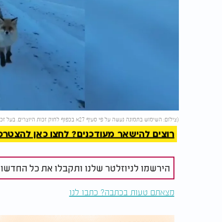
להמשך 
(צילום: השימוש בתמונה נעשה על פי סעיף 27א בכפוף לחוק זכות היוצרים. בעל זכות היוצרים זכאי לבקש את הסרת התמונה מ-
רוצים להישאר מעודכנים? לחצו כאן להצטרפות ל
הירשמו לניוזלטר שלנו ותקבלו את כל החדשו
מצאתם טעות בכתבה? כתבו לנו