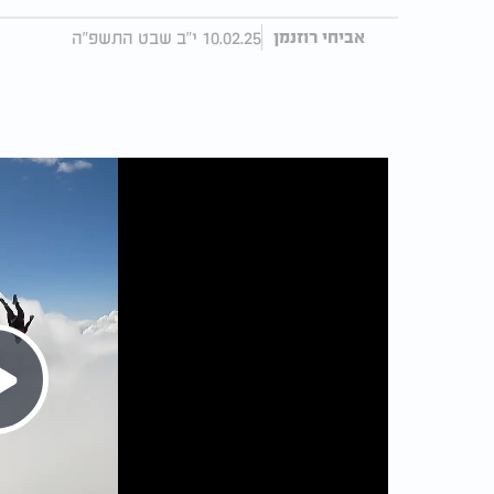
10.02.25 י"ב שבט התשפ"ה
אביחי רוזנמן
Play