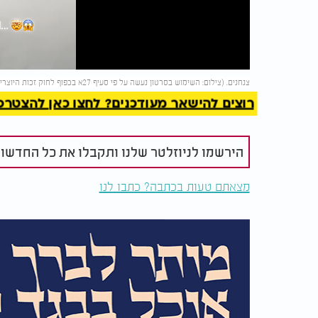
Video
להמשך 
צנחנים. (צילום: השימוש בסרטון נעשה על פי סעיף 27א בכפוף לחוק זכות היוצרים. בעל זכות היוצרים זכאי לבקש את הסרת הסרטון מ-
רוצים להישאר מעודכנים? לחצו כאן להצטרפות ל
הירשמו לניוזלטר שלנו ותקבלו את כל החדשו
מצאתם טעות בכתבה? כתבו לנו