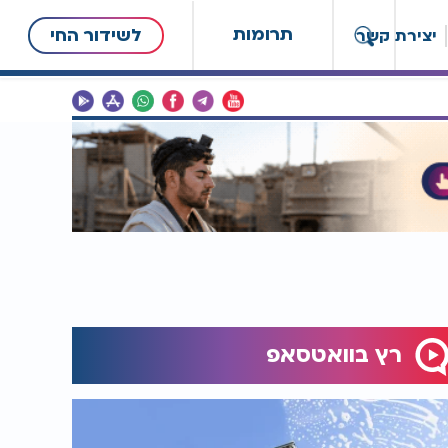
תרומות
לשידור החי
יצירת קשר
רץ בוואטסאפ