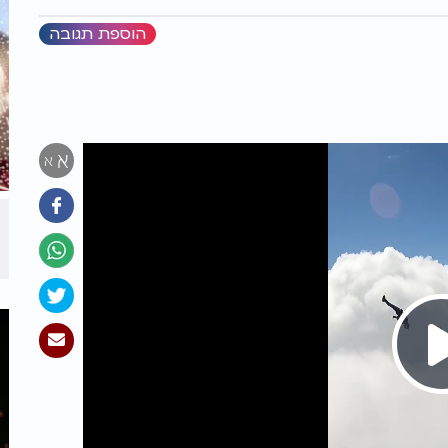
הוספת תגובה
א
א