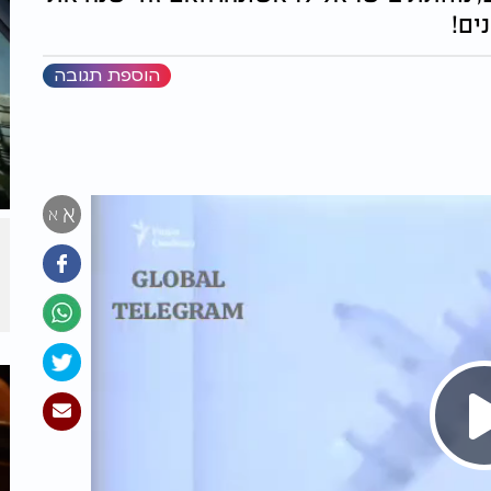
ים!
הוספת תגובה
א
א