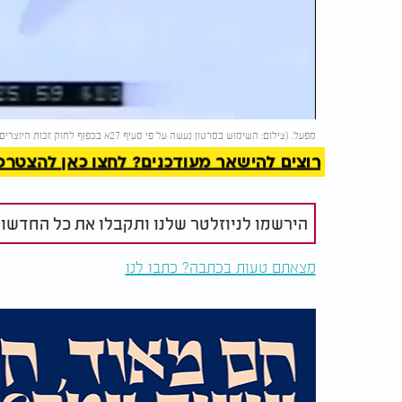
Video
להמשך 
מפעל. (צילום: השימוש בסרטון נעשה על פי סעיף 27א בכפוף לחוק זכות היוצרים. בעל זכות היוצרים זכאי לבקש את הסרת הסרטון מ-
רוצים להישאר מעודכנים? לחצו כאן להצטרפות ל
הירשמו לניוזלטר שלנו ותקבלו את כל החדשו
מצאתם טעות בכתבה? כתבו לנו