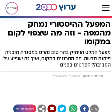
שידור חי
המפעל ההיסטורי נמחק
דף הבית
חדשות
חדשות בארץ
המפעל ההיסטורי נמחק מהמפה - וזה מה שצפוי לקום במקומו​
מהמפה - וזה מה שצפוי לקום
במקומו​
מפעל המלט הוותיק בהר טוב נהרס במסגרת תוכנית
פיתוח חדשה. מה מתכננים במקום, ואיך זה ישפיע על
הסביבה? הפרטים בפנים
אביחי רוזנמן
10.02.25 י"ב שבט התשפ"ה
א
א
הוספת תגובה