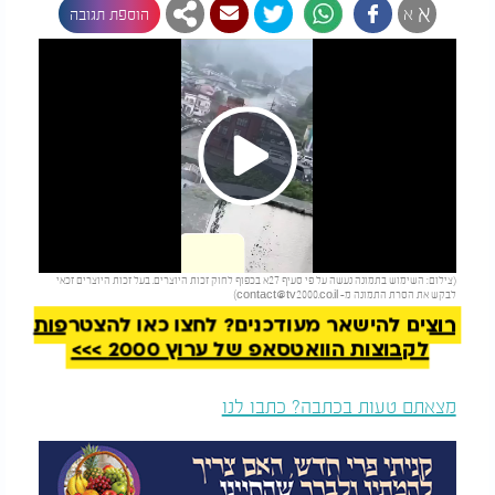
א
א
הוספת תגובה
Play
להמשך קריאה
(צילום: השימוש בתמונה נעשה על פי סעיף 27א בכפוף לחוק זכות היוצרים. בעל זכות היוצרים זכאי
Video
לבקש את הסרת התמונה מ-
contact@tv2000.co.il
)
רוצים להישאר מעודכנים? לחצו כאן להצטרפות
לקבוצות הוואטסאפ של ערוץ 2000 >>>
מצאתם טעות בכתבה? כתבו לנו