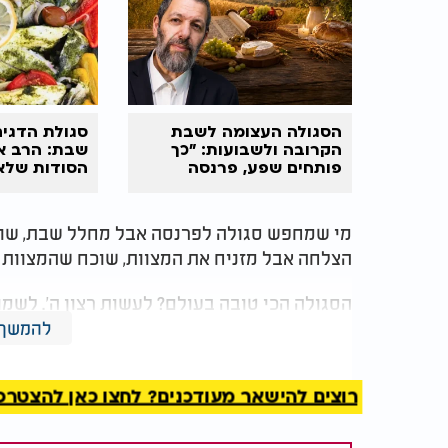
הסגולה העצומה לשבת
סגולת הדגים
הקרובה ולשבועות: "כך
שבת: הרב א
פותחים שפע, פרנסה
הסודות שלא
וברכה בבית"
מי שמחפש סגולה לפרנסה אבל מחלל שבת, שו
הצלחה אבל מזניח את המצוות, שוכח שהמצוות 
הסגולה הכי טובה בעולם? לעשות רצון ה'. לשמ
הרע. אלה הדברים שבאמת מביאים ברכה. כי כשי
להמשך 
וממלא את החיים בטוב אמיתי.
רוצים להישאר מעודכנים? לחצו כאן להצטרפות ל