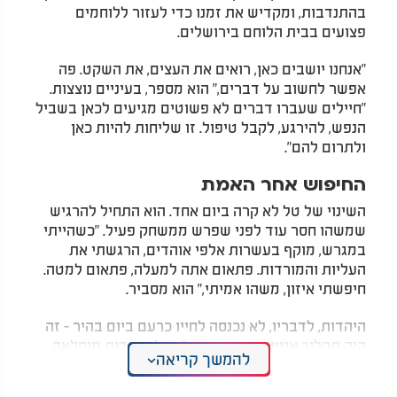
בהתנדבות, ומקדיש את זמנו כדי לעזור ללוחמים
פצועים בבית הלוחם בירושלים.
"אנחנו יושבים כאן, רואים את העצים, את השקט. פה
אפשר לחשוב על דברים," הוא מספר, בעיניים נוצצות.
"חיילים שעברו דברים לא פשוטים מגיעים לכאן בשביל
הנפש, להירגע, לקבל טיפול. זו שליחות להיות כאן
ולתרום להם".
החיפוש אחר האמת
השינוי של טל לא קרה ביום אחד. הוא התחיל להרגיש
שמשהו חסר עוד לפני שפרש ממשחק פעיל. "כשהייתי
במגרש, מוקף בעשרות אלפי אוהדים, הרגשתי את
העליות והמורדות. פתאום אתה למעלה, פתאום למטה.
חיפשתי איזון, משהו אמיתי," הוא מסביר.
היהדות, לדבריו, לא נכנסה לחייו כרעם ביום בהיר - זה
היה תהליך איטי, כמעט טבעי. "יש לנו יהדות מופלאה,
להמשך קריאה
עמוקה, וצריך ללמוד אותה כדי להבין כמה היא מיוחדת,"
הוא אומר. "אנשים חושבים שלהיות יהודי זה קשה, אבל