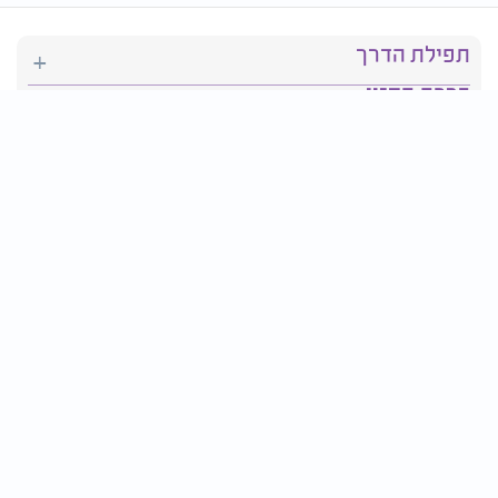
תפילת הדרך
ברכת המזון
יהדות
סידור תפילה
בריאות
חגים ומועדים
פרטים ליצירת קשר:
טלפון : 2610*