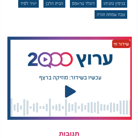
הביתה. כולם, עד האחרון שבהם".
בנימין נתניהו
דונלד טראמפ
הבית הלבן
יאיר לפיד
טבח שמחת תורה
שידור חי
עכשיו בשידור: מוזיקה ברצף
תגובות