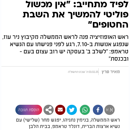
לפיד מתחייב: "אין מכשול
פוליטי להמשיך את השבת
החטופים"
ראש האופוזיציה פנה לראש הממשלה מקיבוץ ניר עוז,
שנפגע אנושות ב-7.10, רגע לפני פגישתו עם הנשיא
טראמפ: "לשלב ב' בעסקה יש רוב עצום בעם -
ובכנסת"
מאיר פרץ
03.02.25 ה' שבט התשפ"ה
א
א
הוספת תגובה
ראש הממשלה, בנימין נתניהו, יפגש מחר (שלישי) עם
נשיא ארצות הברית, דונלד טראמפ, בבית הלבן