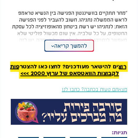
"מחר תתקיים בוושינגטון הפגישה בין הנשיא טראמפ
לראש הממשלה נתניהו. חשוב להעביר לפני הפגישה
הזאת: לנתניהו יש רשת ביטחון מהאופוזיציה לכל עסקת
החטופים, על כל שלביה. אין שום מכשול פוליטי שלא
מאפשר לנתניהו להגיע לשלב ב' של העסקה. יש לזה
להמשך קריאה
רוב עצום בעם, יש לזה רוב עצום כאן בכנסת ובמערכת
הפוליטית בישראל", התחייב לפיד.
ראש האופוזיציה דיבר על מה שחווה הקיבוץ ביום
רוצים להישאר מעודכנים? לחצו כאן להצטרפות
הנורא: "אני עומד כאן, בקיבוץ ניר עוז. 57 מבניו של
לקבוצות הוואטסאפ של ערוץ 2000 >>>
היישוב הקטן הזה נרצחו בשבעה באוקטובר. 76 נחטפו.
שישה מתו בשבי החמאס. 23 עדיין חטופים. אנחנו לא
מצאתם טעות בכתבה? כתבו לנו
יודעים מי חי ומי מת. אנחנו חייבים לחטופים, וחייבים
למרצחים, לוודא שהמקום הזה לא יהיה אנדרטה שוממה
למתים. חטופים לא יחזרו למקום שמסמל אבל ושכול,
אלא למקום של תקווה ובנייה מחדש. ניר עוז תקום
מחדש. ילדים עוד יצחקו פה בשבילים ובגנים. הקהילה
פה תחזור לפרוח ולשגשג, כמו מדינת ישראל כולה.
תגיות:
הדבר הראשון שצריך לקרות - הוא שכל החטופים יחזרו