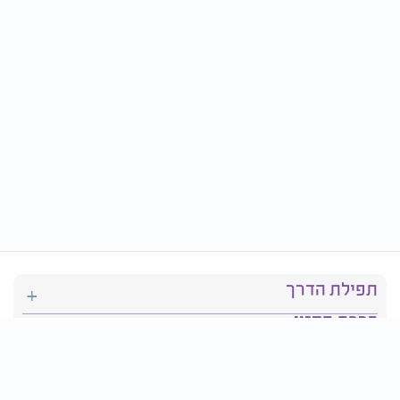
תפילת הדרך
ברכת המזון
יהדות
סידור תפילה