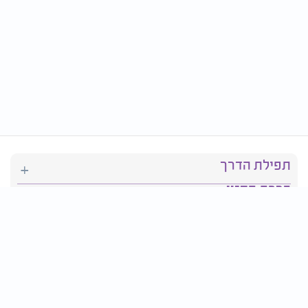
תפילת הדרך
ברכת המזון
יהדות
סידור תפילה
בריאות
חגים ומועדים