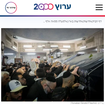
שידור חי
דף הבית
חדשות
חדשות בארץ
למעלה ממאה אלף איש בהילולת הבבא סאלי: היערכות מיוחדת בצל המצב הביטחוני
(צילום: Yonatan Sindel/Flash90)