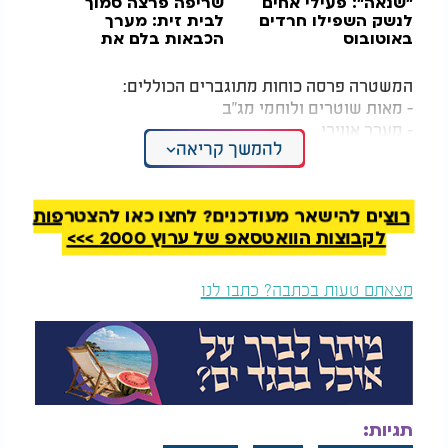
"שנאה": פעילי אחים
שריפה פרצה סמוך
לנשק השפילו חרדים
לבית זית: מערך
באוטובוס
הכבאות בלם את
התפשטות האש להר נוף
המשטרה פרסה כוחות מתוגברים הכוללים:
- מאות שוטרים ולוחמי מג"ב
- מערך אווירי
להמשך קריאה
- יחידות מיוחדות
- מתנדבים וסדרנים
הסדרי תנועה מיוחדים:
רוצים להישאר מעודכנים? לחצו כאן להצטרפות
- סגירת צירים מרכזיים בנתיבות
לקבוצות הוואטסאפ של ערוץ 2000 >>>
- מערך היסעים מחניונים מרוחקים
- הפעלת שאטלים מתחנת הרכבת
מצאתם טעות בכתבה? כתבו לנו
- איסור על הגעה ברכבים פרטיים למתחם
"בחסדי שמים האירוע מתנהל בצורה מסודרת ובטוחה,"
מסר בכיר במשטרה. "ההיענות הגדולה של הציבור,
למרות המצב הביטחוני, מעידה על כוח האמונה
והאחדות של עם ישראל."
תגיות: