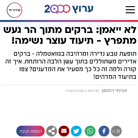
שידור חי
לא ייאמן: ברקים מתוך הר געש
דף הבית
יהדות
נפלאות הבריאה
לא ייאמן: ברקים מתוך הר געש מתפרץ - תיעוד עוצר נשימה!
מתפרץ - תיעוד עוצר נשימה!
תופעת טבע נדירה ומרהיבה בגוואטמלה - ברקים
אדירים משתוללים בתוך עשן הלבה הרותחת. איך זה
קורה ולמה זה כל כך מסעיר את המדענים? צפו
בתיעוד המדהים!
אביחי רוזנמן
30.01.25 א' שבט התשפ"ה
א
א
הוספת תגובה