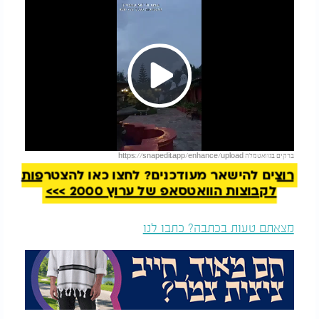
Play
להמשך קריאה
ברקים בגוואטמלה https://snapedit.app/enhance/upload
Video
רוצים להישאר מעודכנים? לחצו כאן להצטרפות
לקבוצות הוואטסאפ של ערוץ 2000 >>>
מצאתם טעות בכתבה? כתבו לנו