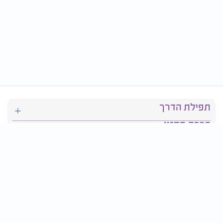
תפילת הדרך
ברכת המזון
יהדות
סידור תפילה
בריאות
חגים ומועדים