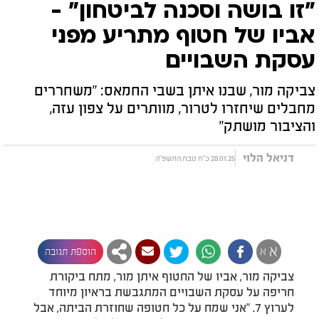
"זו בושה וסכנה לביטחון" -
אביו של חטוף מתריע מפני
עסקת השבויים
צביקה מור, שבנו איתן בשבי החמאס: "משחררים
מחבלים שיחזרו לטרור, מוותרים על צפון עזה,
והציבור מושתק"
דניאל הלוי
28.01.25 כ"ח טבת התשפ"ה
א
א
הוספת תגובה
צביקה מור, אביו של החטוף איתן מור, מתח ביקורת
חריפה על עסקת השבויים המתגבשת בראיון מיוחד
לערוץ 7. "אני שמח על כל חטופה שחוזרת הביתה, אבל