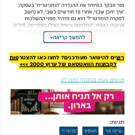
מור מבקר במיוחד את ההגדרה "הומניטרית" בעסקה:
"איך יתכן שבני, אחרי 15 חודשים בשבי, לא נחשב
למקרה הומניטרי?" הוא גם מזהיר מפני ההשלכות
ארוכות הטווח: "המלחמה נראית כאילו הסתיימה, מיליון
עזתים יחזרו לצפון הרצועה, ואיך נזיז אותם אחר כך?"
להמשך קריאה
בסיום דבריו קרא מור לממשלה: "אם כבר החלטתם
להיכנע, לפחות תחזירו את כל החטופים בשלב הזה. לא
יכולות להיות סלקציות - כולם חייבים לחזור הביתה".
רוצים להישאר מעודכנים? לחצו כאן להצטרפות
לקבוצות הוואטסאפ של ערוץ 2000 >>>
מצאתם טעות בכתבה? כתבו לנו
תגיות:
צביקה מור
חטופים
7/10/23