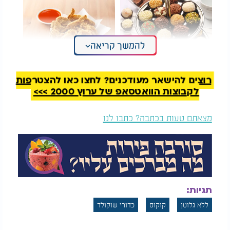
להמשך קריאה
כדורי שוקולד עם
עוף מטוגן בקמח שכולם
הפתעה: הקינוח
'יעופו' עליו
רוצים להישאר מעודכנים? לחצו כאן להצטרפות
המושלם למשלוחי מנות
לקבוצות הוואטסאפ של ערוץ 2000 >>>
בפורים
ממיסים את השוקולד המריר על בן מארי (קערה מעל סיר עם
מצאתם טעות בכתבה? כתבו לנו
מים רותחים) או במיקרוגל בפולסים קצרים, עד שהוא חלק
ונוזלי.
בקערה גדולה מערבבים את השוקולד המומס עם חמאת
השקדים או תמרים מעוכים עד שהתערובת חלקה.
מוסיפים את הקוקוס הטחון בהדרגה ומערבבים היטב עד
שמתקבל בצק רך שאפשר לגלגל.
תגיות:
שלב 2: גלגול הכדורים (10 דקות)
ללא גלוטן
קוקוס
כדורי שוקולד
לוקחים כף מהתערובת, מגלגלים לכדור קטן ואחיד בעזרת