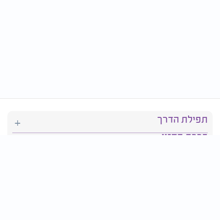
תפילת הדרך
ברכת המזון
יהדות
סידור תפילה
בריאות
חגים ומועדים