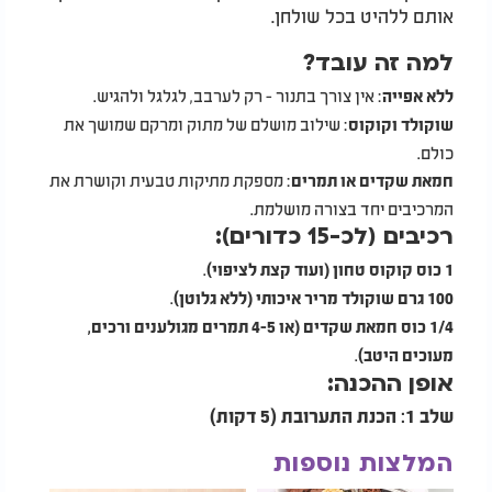
אותם ללהיט בכל שולחן.
למה זה עובד?
: אין צורך בתנור - רק לערבב, לגלגל ולהגיש.
ללא אפייה
: שילוב מושלם של מתוק ומרקם שמושך את
שוקולד וקוקוס
כולם.
: מספקת מתיקות טבעית וקושרת את
חמאת שקדים או תמרים
המרכיבים יחד בצורה מושלמת.
רכיבים (לכ-15 כדורים):
.
1 כוס קוקוס טחון (ועוד קצת לציפוי)
.
100 גרם שוקולד מריר איכותי (ללא גלוטן)
1/4 כוס חמאת שקדים (או 4-5 תמרים מגולענים ורכים,
.
מעוכים היטב)
אופן ההכנה:
שלב 1: הכנת התערובת (5 דקות)
המלצות נוספות