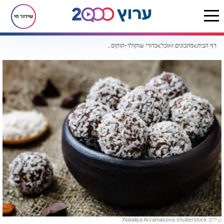
שידור חי
דף הבית
מתכונים ואוכל
כדורי שוקולד-קוקוס ללא גלוטן: 3 רכיבים, בלי אפייה
(צילום: Nataliya Arzamasova/shutterstock)