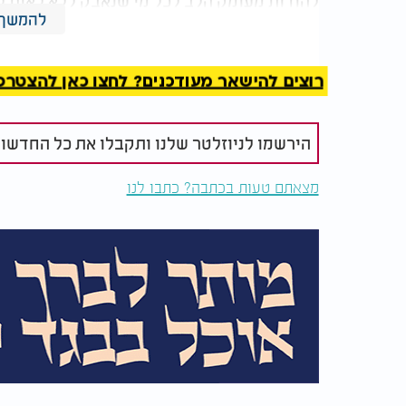
להודות מעומק הלב לכל מי שנאבק ללא לאות למ
להמשך 
שהשמיע את קולה וקרא בשמה, בישראל, באנגליה
בזכותכם אמילי חזרה הביתה. הסיוט של אמילי ב
שעדיין מחכות בכאב. עלינו לפעול יחד למען ש
רוצים להישאר מעודכנים? לחצו כאן להצטרפות ל
שעדיין נמצא בשבי זקוק לקבל סיוע הומניטרי 
פרטיותה של אמילי ושל משפחתנו בשעה זו".
הירשמו לניוזלטר שלנו ותקבלו את כל החדשו
ברוך מתיר אסורים.
מצאתם טעות בכתבה? כתבו לנו