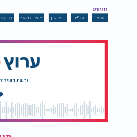
תגיות:
ישראל
חטופים
רומי גונן
אמילי דמארי
דורון ש
עכשיו בשידור