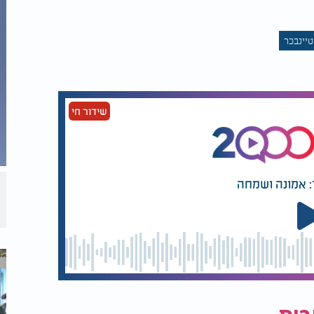
טיינבכר
שידור חי
: אמונה ושמחה