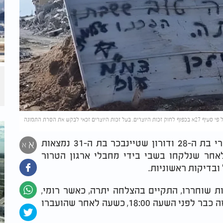
המסר שהשאירו לוחמי צה"ל לחטופות ששוחררו. (צילום: השימוש בתמונה נעשה על פי סעיף 27א בכפוף לחוק זכות היוצרים. בעל זכות היוצרים זכאי לבקש את הסרת התמונה
עם ישראל חי: רומי גונן בת ה-24, אמילי דמארי בת ה-28 ודורון שטיינבכר בת ה-31 נמצאות
א
א
) בידיים ישראליות, 471 ימים לאחר שנלקחו בשבי בידי מחבלי ארגון הטרור
ובדיקות ראשוניות.
 שוחררו, התקיים בהצלחה יתרה, כאשר רומי,
אמילי ודורון הגיעו לידי כוחות צה''ל ושב"כ בעזה כבר לפני השעה 18:00, כשעה לאחר שהועברו