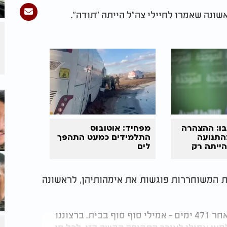
ונה שאמרו לחיילי צה"ל הייתה "תודה".
בו: ההצהרה
מפחיד: אוטובוס
התנועה
התלמידים כמעט התהפך
ייתה רק
לים
ם"
ת המשוחררות פוגשות את אימהותיהן, לראשונה
מנדי דמארי, אמה של אמילי, פרסמה הודעה: "לאחר 471 ימים - אמילי סוף סוף בבית. ברצוננו