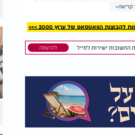
ען אמילי לאורך התקופה הקשה הזו. לכל מי
קריאה
, בארצות הברית ובעולם כולו - תודה לכם.
עזה הסתיים, אך יש עדיין יותר מדי משפחות
חרורם של כל החטופים, עד האחרון שבהם. מי
קבוצות הוואטסאפ של ערוץ 2000 >>>
מיידי. אנו מבקשים מהתקשורת לכבד את
ת החשובות ישירות למייל
להרשמה