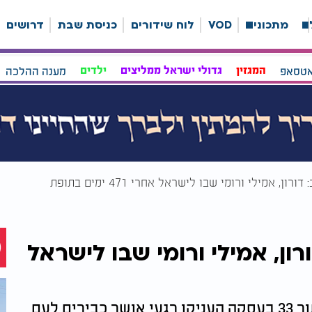
ה
מתכונים
VOD
לוח שידורים
כניסת שבת
דרושים
אטסאפ
המגזין
גדולי ישראל ממליצים
ילדים
מענה ההלכה
ון, אמילי ורומי שבו לישראל אחרי 471 ימים בתופת
רון, אמילי ורומי שבו לישראל
שלוש החטופות הראשונות ששוחררו מתוך 33 בעסקה העניקו רגעי אושר כבירים לעם