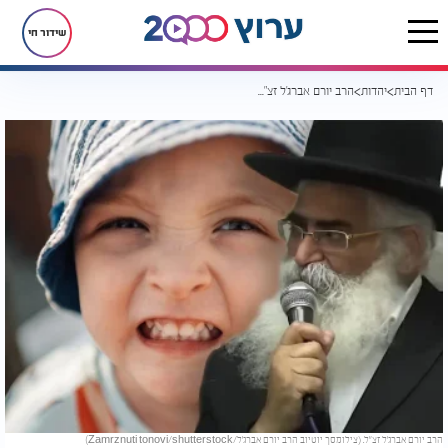
שידור חי
דף הבית
יהדות
הרב יורם אברג'ל זצ"ל: הסוד לחינוך ילדים מוצלח ולשלום בית
הרב יורם אברג'ל זצ"ל. (צילומסך יוטיוב הרב יורם אברג'ל/Zamrznuti tonovi/shutterstock)