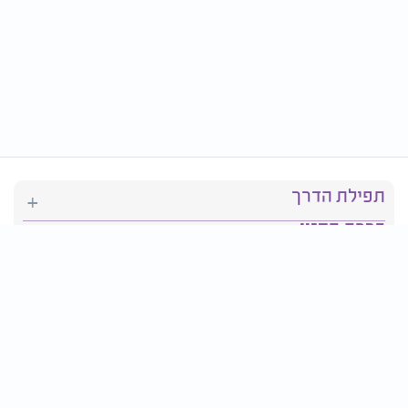
תפילת הדרך
ברכת המזון
יהדות
סידור תפילה
בריאות
חגים ומועדים