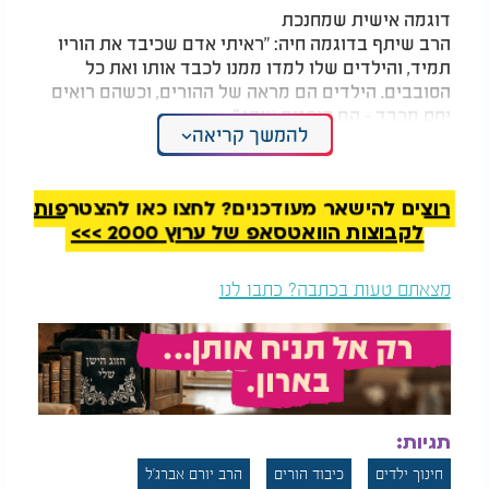
דוגמה אישית שמחנכת
הרב שיתף בדוגמה חיה: "ראיתי אדם שכיבד את הוריו
תמיד, והילדים שלו למדו ממנו לכבד אותו ואת כל
הסובבים. הילדים הם מראה של ההורים, וכשהם רואים
יחס מכבד - הם סופגים אותו."
להמשך קריאה
המסר לחיי היומיום
הרב סיכם בקריאה: "כבדו את ההורים שלכם בכל מצב,
רוצים להישאר מעודכנים? לחצו כאן להצטרפות
גם אם מדובר בדברים פשוטים. הכבוד שאתם מעניקים
לקבוצות הוואטסאפ של ערוץ 2000 >>>
להם הוא היסוד להצלחה בחינוך הדור הבא ולבניית
משפחה עם ערכים."
מצאתם טעות בכתבה? כתבו לנו
תגיות:
חינוך ילדים
כיבוד הורים
הרב יורם אברג'ל