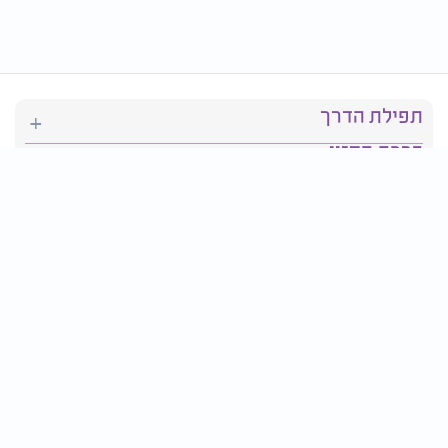
תפילת הדרך
ברכת המזון
יהדות
סידור תפילה
בריאות
חגים ומועדים