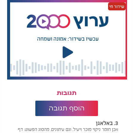
שידור חי
אז אם החלונות שלכם איבדו את הברק ואתם מחפשים
פתרון פשוט וזול, שווה לתת לשיטה הזאת צ'אנס.
"לפעמים," סיכמה הבלוגרית, "כל מה שצריך זה חומץ,
מים וקצת רצון כדי לראות את העולם בבהירות חדשה."
עכשיו בשידור: אמונה ושמחה
תגובות
הוסף תגובה
3. באלאגן
אכן חומר ניקוי מוכר ויעיל. וגם עיתונים. מהסוג הפשוט. דף