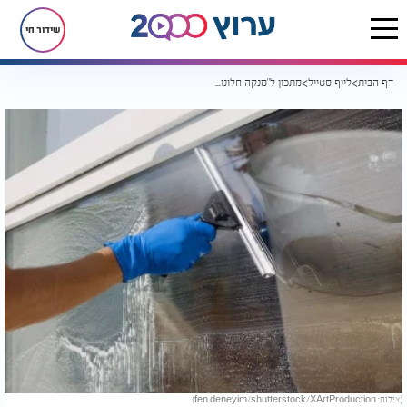
שידור חי
דף הבית
לייף סטייל
מתכון ל"מנקה חלונות טבעי" שהופך כל זכוכית לחדשה
(צילום: fen deneyim/shutterstock/XArtProduction)