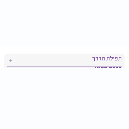
תפילת הדרך
ברכת המזון
יהדות
סידור תפילה
בריאות
חגים ומועדים