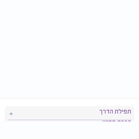
תפילת הדרך
ברכת המזון
יהדות