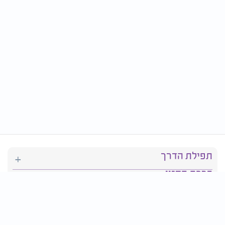
תפילת הדרך
ברכת המזון
יהדות
סידור תפילה