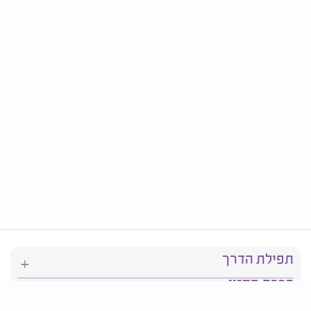
תפילת הדרך
ברכת המזון
יהדות