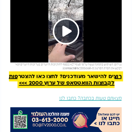
Play
להמשך קריאה
(צילום: השימוש בתמונה נעשה על פי סעיף 27א בכפוף לחוק זכות היוצרים. בעל זכות היוצרים זכאי
Video
לבקש את הסרת הסרטון מ-
contact@tv2000.co.il
)
רוצים להישאר מעודכנים? לחצו כאן להצטרפות
לקבוצות הוואטסאפ של ערוץ 2000 >>>
מצאתם טעות בכתבה? כתבו לנו