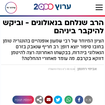
שידור חי
הרב שנלחם בנאולוגים - וביקש
דף הבית
יהדות
הרב שנלחם בנאולוגים - וביקש להיקבר ביניהם
להיקבר ביניהם
הציון המיוחד של רבי שמעון אופנהיים בהונגריה טומן
בחובו סיפור יוצא דופן: רב חריף שנאבק בזרם
הנאולוגי ביהדות, בבקשתו האחרונה רצה להיטמן
דווקא בקרבם. מה עומד מאחורי ההחלטה?
אביחי רוזנמן
30.12.24 כ"ט כסלו התשפ"ה
א
א
הוספת תגובה