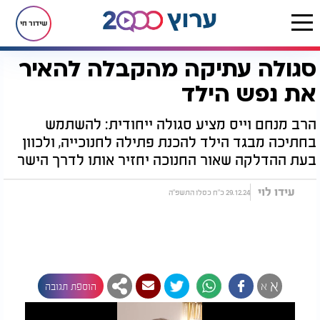
שידור חי
סגולה עתיקה מהקבלה להאיר
דף הבית
יהדות
חגים ומועדים
חנוכה
סגולה עתיקה מהקבלה להאיר את נפש הילד
את נפש הילד
הרב מנחם וייס מציע סגולה ייחודית: להשתמש
בחתיכה מבגד הילד להכנת פתילה לחנוכייה, ולכוון
בעת ההדלקה שאור החנוכה יחזיר אותו לדרך הישר
עידו לוי
29.12.24 כ"ח כסלו התשפ"ה
א
א
הוספת תגובה