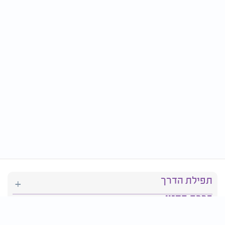
תפילת הדרך
ברכת המזון
יהדות