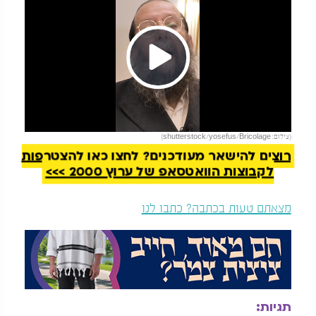
Play
להמשך קריאה
(צילום: shutterstock/yosefus/Bricolage)
Video
רוצים להישאר מעודכנים? לחצו כאן להצטרפות
לקבוצות הוואטסאפ של ערוץ 2000 >>>
מצאתם טעות בכתבה? כתבו לנו
תגיות: