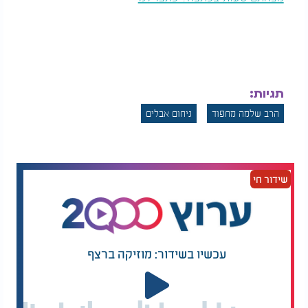
נשיא המדינה יצחק הרצוג שלח מכתב תנחומים בו כתב:
"אני משתתף עמך בצערך העמוק, על פטירת אחותך
מרת רינה (רומיה) רצאבי זכרה לברכה, נייחל והתפלל
בעת הזו עם כל בית ישראל שנזכה בכל מובן לבשורות
טובות".
תגיות:
הראשל"צ הגר"ד יוסף שהגיע יום לאחר הכתרתו לראשון
הרב שלמה מחפוד
ניחום אבלים
לציון אמר: "לא זכינו שהרב הגיע לטקס ההכתרה אתמול,
הרב היה חסר מאוד בנוכחותו, התמיכה של הרב היא
הכח שלנו, הרב יתפלל עלינו שנצליח במשימתנו
הקדושה".
שידור חי
עכשיו בשידור: מוזיקה ברצף