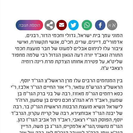
א
א
הוספת תגובה
המוני עמך בית ישראל, גדולי וחכמי הדור, רבנים,
אדמורי"ם, דיינים, שרים, חכי"ם, אנשי תקשורת, ואישי
ציבור עלו לניחום אבלים למעונו של חבר מועצת חכמי
התורה וגאב”ד יורה דעה הגאון הגדול רבי שלמה מחפוד
שליט"א, על פטירת אחותו הצדקת מרת רינה רומיה
רצאבי ע"ה.
בין המנחמים הרבים עלו מרן הראשל"צ הגר"ד יוסף,
הראשל"צ הגרש"מ עמאר, ר"י אור החיים הגר"ר אלבז, ר"י
כסא רחמים הגר"מ מאזוז, רבה של בני ברק הגר"מ בן
שמעון, ראב"ד ת"א הגה"צ חכם ניסים בן שמעון, הרה"ר
לישראל ונשיא מועצת הרבנות הראשית הגר"ק בר, רבה
של יבנה הגר"ד אבוחצירא, רבה של קרית עקרון, הגרב"ד
יוסף, הפוסק הגר"י רצאבי, ראב"ד תל אביב הגר"ז כהן,
הגר"מ נחשוני,הגר"א אלמקייס, הגר"ג בן משה, הדיין
הגר"א שמן, הרה"ר לשעבר הגרי"מ לאו, רבה של אור