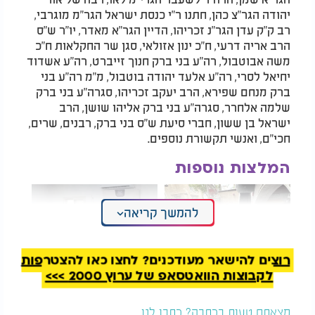
יהודה הגר"צ כהן, חתנו ר"י כנסת ישראל הגר"מ מוגרבי,
רב ק"ק עדן הגר"נ זכריהו, הדיין הגר"א מאדר, יו"ר ש"ס
הרב אריה דרעי, ח"כ ינון אזולאי, סגן שר החקלאות ח"כ
משה אבוטבול, רה"ע בני ברק חנוך זייברט, רה"ע אשדוד
יחיאל לסרי, רה"ע אלעד יהודה בוטבול, מ"מ רה"ע בני
ברק מנחם שפירא, הרב יעקב זכריהו, סגרה"ע בני ברק
שלמה אלחרר, סגרה"ע בני ברק אליהו שושן, הרב
ישראל בן ששון, חברי סיעת ש"ס בני ברק, רבנים, שרים,
חכי"ם, ואנשי תקשורת נוספים.
המלצות נוספות
להמשך קריאה
רוצים להישאר מעודכנים? לחצו כאן להצטרפות
לקבוצות הוואטסאפ של ערוץ 2000 >>>
אלפים ליוו למנוחות את
הגרמ"ה הירש לבני
הגאון רבי רחמים מאזוז
הישיבות יוצאי אתיופיה:
זצ"ל | גלריה
"הניסיון לטובתכם!"
מצאתם טעות בכתבה? כתבו לנו