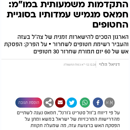
התקדמות משמעותית במו"מ:
חמאס מגמיש עמדותיו בסוגיית
החטופים
הארגון הסכים להישארות זמנית של צה"ל בעזה
והעביר רשימת חטופים לשחרור • על הפרק: הפסקת
אש של 60 יום תמורת שחרור 30 חטופים
דניאל הלוי
12.12.24 י"א כסלו התשפ"ה
א
א
הוספת תגובה
על פי דיווח ב"וול סטריט ג'ורנל", חמאס נענה לשתיים
מהדרישות המרכזיות של ישראל במשא ומתן על
הפסקת האש ברצועת עזה, מה שמעלה תקוות