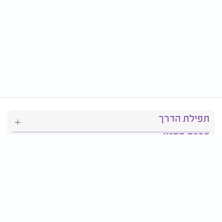
תפילת הדרך
ברכת המזון
יהדות
סידור תפילה
בריאות
חגים ומועדים