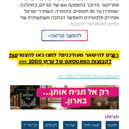
אמריקאי, מדובר בהפסקת אש של 60 יום, במהלכה
ישוחררו עד 30 חטופים. בתמורה, תשחרר ישראל
אסירים פלסטינים ותאפשר הרחבה משמעותית של
הסיוע ההומניטרי לרצועה.
להמשך קריאה
המגעים להסכם התחדשו לאחר ביקור משלחת מצרית
בישראל בסוף נובמבר, ועל רקע התבטאויות של הנשיא
הנבחר דונלד טראמפ, שהזהיר מפני "גיהנום" במזרח
התיכון אם החטופים לא ישוחררו לפני כניסתו לתפקיד
רוצים להישאר מעודכנים? לחצו כאן להצטרפות
בינואר.
לקבוצות הוואטסאפ של ערוץ 2000 >>>
על פי הדיווח, חמאס גילה גמישות גם בסוגיות נוספות,
מצאתם טעות בכתבה? כתבו לנו
ביניהן הסכמה להימנע ממעורבות בניהול הצד
הפלסטיני במעבר רפיח. ביום ראשון העביר הארגון
למתווכים בקהיר רשימה הכוללת נשים, קשישים במצב
רפואי קשה, אזרחים אמריקאים וגופות של חמישה
חטופים.
תגיות:
חמאס
משא ומתן
ישראל
חטופים
7/10/23