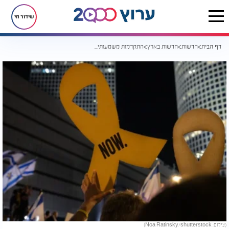
שידור חי
דף הבית
חדשות
חדשות בארץ
התקדמות משמעותית במו"מ: חמאס מגמיש עמדותיו בסוגיית החטופים
(צילום: Noa Ratinsky/shutterstock)