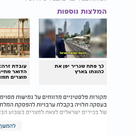
המלצות נוספות
כך פתח שגריר יפן את
עובדת זרה: 
כהונתו בארץ
הדואר מחייב
מוצרים תמור
מקורות פלסטיניים מדווחים על גמישות מסוי
בעסקה תלויה בקבלת ערבויות להפסקת המלחמה
של בכירים ישראלים לצאת למצרים בשבוע הבא
"הכל תלוי בערבויות להפסקת המלחמה", מסר גור
להמשך 
שדורש חמאס, גם עסקת החטופים תישאר תקוע