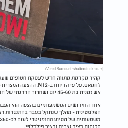
(צילום: Vered Barequet/shutterstock)
קהיר מקדמת מתווה חדש לעסקת חטופים שעשוי
לחמאס. על פי הדיווח ב-
אש זמנית בת 45-60 יום ושחרור הדרגתי של חטופים תמורת מחבלים כלואים.
אחד החידושים המשמעותיים בהצעה הוא העבר
הפלסטינית - מהלך שנתקל בעבר בהתנגדות ראש
הכוחות בציר נצרים ובציר פילדלפי.