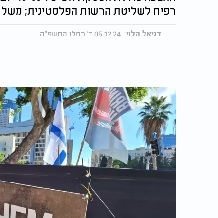
רפיח לשליטת הרשות הפלסטינית; משלח
05.12.24 ד' כסלו התשפ"ה
דניאל הלוי