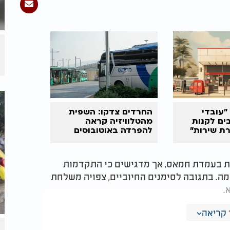
"עובדי
החרדים צדקו: השפית
ים לקנות
מהטלוויזיה קראה
ת שירות"
להפרדה באוטובוסים
מת בעמדת חמאס, אך מדגישים כי התקדמות
. בתגובה לסימנים החיוביים, צפויה משלחת
.
ם פלסטיני בכיר. "ללא ערבויות כאלה, כפי
קריאה
ה."