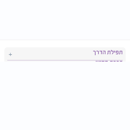
תפילת הדרך
ברכת המזון
יהדות
סידור תפילה
בריאות
חגים ומועדים