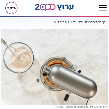
שידור חי
דף הבית
מתכונים ואוכל
איך עושים בצק בטטה, ומה אפשר להכין ממנו?
אילוסטרציה. (צילום: Arina P Habich/shutterstock)