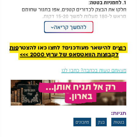
1. לחמניות בטטה:
חלקו את הבצק לכדורים קטנים, אפו בתנור שחומם
מראש ל-180 מעלות למשך 15-20 דקות.
להמשך קריאה
המלצות נוספות
רוצים להישאר מעודכנים? לחצו כאן להצטרפות
לקבוצות הוואטסאפ של ערוץ 2000 >>>
מצאתם טעות בכתבה? כתבו לנו
שייק ירוק מחמם וסלט
צ'יפס קייל פריך
סלק עשיר - ההמתכון
מהתנור - נשנוש בריא
הזה הוא בדיוק מה
וטעים שאי אפשר
שאתם צריכים
להפסיק לאכול
2. פסטה ביתית:
רדדו את הבצק וחתכו לרצועות ליצירת פסטה. בשלו
תגיות:
במים רותחים למשך 2-3 דקות.
בטטות
בצק
מתכונים
3. ניוקי בטטה:
חלקו את הבצק לגלילים קטנים, חתכו לחתיכות בגודל