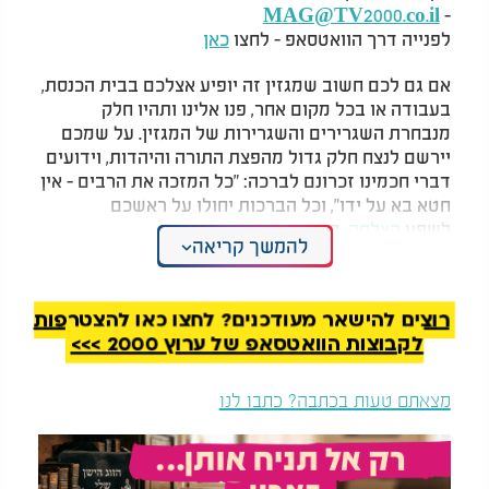
MAG@TV2000.co.il
-
לפנייה דרך הוואטסאפ - לחצו
כאן
אם גם לכם חשוב שמגזין זה יופיע אצלכם בבית הכנסת,
בעבודה או בכל מקום אחר, פנו אלינו ותהיו חלק
מנבחרת השגרירים והשגרירות של המגזין. על שמכם
יירשם לנצח חלק גדול מהפצת התורה והיהדות, וידועים
דברי חכמינו זכרונם לברכה: "כל המזכה את הרבים - אין
חטא בא על ידו", וכל הברכות יחולו על ראשכם
לשפע
הצלחה
, בריאות, נחת ואושר.
להמשך קריאה
קריאה מהנה.
רוצים להישאר מעודכנים? לחצו כאן להצטרפות
לקבוצות הוואטסאפ של ערוץ 2000 >>>
מצאתם טעות בכתבה? כתבו לנו