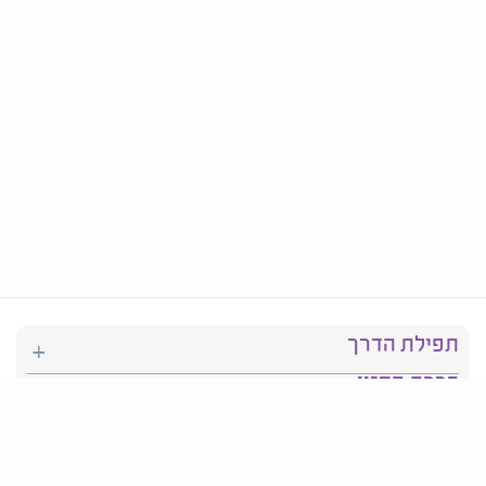
תפילת הדרך
ברכת המזון
יהדות
סידור תפילה