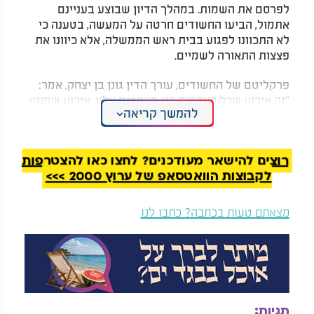
לפרסם את השמות. במהלך הדיון שבוצע בעניינם
אתמול, הביעו החשודים חרטה על המעשה, בטענה כי
לא התכוונו לפגוע בבית ראש הממשלה, אלא כיוונו את
פצצות התאורה לשמיים.
פרקליטם של החשודים, עורך הדין גונן בן יצחק, אמר:
"זה אירוע שכל הצדדים היו מוותרים עליו. אירוע שמונע
להמשך קריאה
מהרבה מאוד התלהמות ולחצים שאין בינם לבין האירוע
הנחקר ממש. ראש הממשלה לא היה בקיסריה". לדבריו,
מדובר באנשים נורמטיביים לחלוטין. עוד הוסיף כי "גם
רוצים להישאר מעודכנים? לחצו כאן להצטרפות
אם נניח לרגע שאותם חשודים קשורים במישרין לאירוע
לקבוצות הוואטסאפ של ערוץ 2000 >>>
בסוף מדובר באירוע שבו מפגינים במהלך הפגנה
בדיונות של קיסריה ירו שני זיקוקים לאוויר. הם לא כיוונו
לבית ראש הממשלה".
מצאתם טעות בכתבה? כתבו לנו
תגיות: