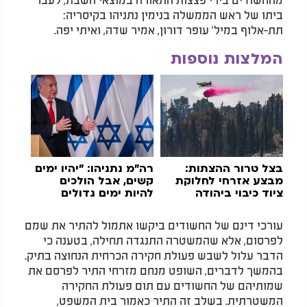
ביתו של ראש הממשלה בנימין נתניהו בקיסריה:
תת-אלוף במיל' עופר דורון, אמיר שדה, ואיתי יפה.
המלצות נוספות
בצל טרור ההצתות:
רה"מ נתניהו: "יהיו ימים
מבצע אזרחי לחלוקת
קשים, אבל הולכים
ציוד כיבוי ביהודה
להיות ימים גדולים
ושומרון
מאוד"
עורכי דינם של החשודים ביקשו אתמול להתיר את שמם
לפרסום, אלא שהמשטרה התנגדה תחילה, בטענה כי
הדבר עלול לשבש פעולת חקירה הכרחית הנחוצה בתיק.
בהמשך לדברים, השופט מנחם מזרחי התיר לפרסם את
שמותיהם של החשודים עם תום פעולת החקירה
המשטרתית. בשלב זה התיר כאמור בית המשפט,