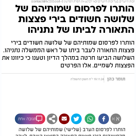
זכות היוצרים. בעל זכות היוצרים זכאי לבקש את הסרת הסרטון מ-
contact@tv2000.co.il
)
הותרו לפרסום שמותיהם של
שלושה חשודים בירי פצצות
התאורה לביתו של נתניהו
הותרו לפרסום שמותיהם של שלושה חשודים בירי
פצצות התאורה לעבר ביתו של ראש הממשלה נתניהו.
השלושה הביעו חרטה במהלך הדיון וטענו כי כיוונו את
הפצצות לשמיים. אלו הפרטים
תומר כהן
19.11.24 י"ח חשון התשפ"ה
א
א
תגובה אחת
הותרו לפרסום הערב (שלישי) שמותיהם של שלושה
מהחשודים בירי פצצות התאורה במוצאי השבת, לעבר