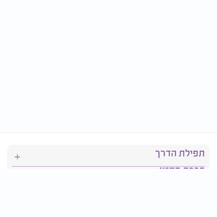
תפילת הדרך
ברכת המזון
יהדות
סידור תפילה