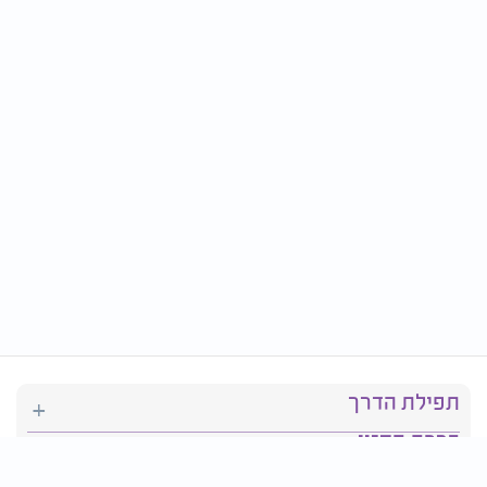
תפילת הדרך
ברכת המזון
יהדות