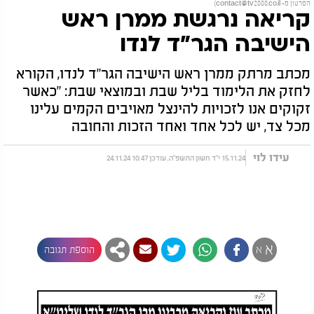
הסרטון מ-
contact@tv2000.co.il
)
קריאה נרגשת ממרן ראש
הישיבה הגר"ד לנדו
מכתב מרתק ממרן ראש הישיבה הגר"ד לנדו, הקורא
לחזק את הלימוד בליל שבת ובמוצאי שבת: "כאשר
זקוקים אנו לזכויות להינצל מאויבים הקמים עלינו
מכל צד, יש לכל אחד ואחד הזכות והחובה
עידו לוי
15.11.24 י"ד חשון התשפ"ה, עודכן 10:47 24.11.24
א
א
הוספת תגובה