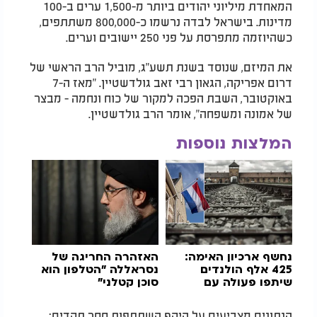
המאחדת מיליוני יהודים ביותר מ-1,500 ערים ב-100
מדינות. בישראל לבדה נרשמו כ-800,000 משתתפים,
כשהיוזמה מתפרסת על פני 250 יישובים וערים.
את המיזם, שנוסד בשנת תשע"ג, מוביל הרב הראשי של
דרום אפריקה, הגאון רבי זאב גולדשטיין. "מאז ה-7
באוקטובר, השבת הפכה למקור של כוח ונחמה - מבצר
של אמונה ומשפחה", אומר הרב גולדשטיין.
המלצות נוספות
נחשף ארכיון האימה:
האזהרה החריגה של
425 אלף הולנדים
נסראללה "הטלפון הוא
שיתפו פעולה עם
סוכן קטלני"
הנאצים
הנתונים מצביעים על היקף השתתפות חסר תקדים: