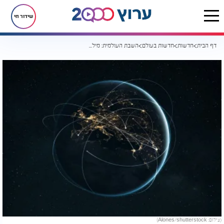
שידור חי
דף הבית
חדשות
חדשות בעולם
השבת העולמית: מיליוני יהודים מתאחדים ב-1,500 ערים ברחבי העולם
(צילום: Alones/shutterstock)