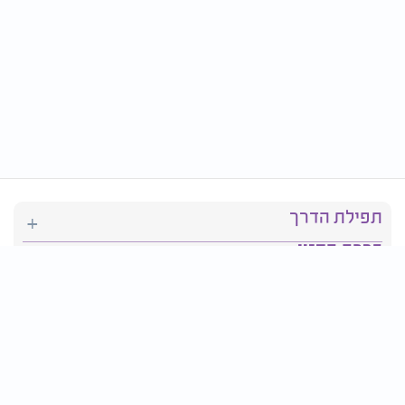
תפילת הדרך
ברכת המזון
יהדות
סידור תפילה
בריאות
חגים ומועדים