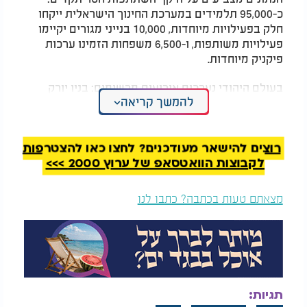
כ-95,000 תלמידים במערכת החינוך הישראלית ייקחו
חלק בפעילויות מיוחדות, 10,000 בנייני מגורים יקיימו
פעילויות משותפות, ו-6,500 משפחות הזמינו ערכות
פיקניק מיוחדות.
בעולם היהודי נערכים אירועים מרשימים: בניו יורק
להמשך קריאה
יתקיים שבתון ל-1,700 סטודנטים, בפאלו אלטו צפויה
ארוחת שבת המונית עם 1,200 משתתפים, ובבואנוס
איירס השתתפו 3,500 נשים באירוע הפרשת חלה.
הפעילות מגיעה למקומות מפתיעים כמו דובאי וטהיטי.
רוצים להישאר מעודכנים? לחצו כאן להצטרפות
לקבוצות הוואטסאפ של ערוץ 2000 >>>
"היקף ההשתתפות הוא סמל הניצחון של הרוח
הישראלית על החושך", מסכם אהרון אקרמן, מנכ"ל
מצאתם טעות בכתבה? כתבו לנו
השבת העולמית בישראל.
תגיות: