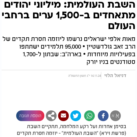
השבת העולמית: מיליוני יהודים
מתאחדים ב-1,500 ערים ברחבי
העולם
מאות אלפי ישראלים נרשמו ליוזמה חסרת תקדים של
הרב זאב גולדשטיין • 95,000 תלמידים ישתתפו
בפעילויות מיוחדות • בארה"ב: שבתון ל-1,700
סטודנטים בניו יורק
דניאל הלוי
14.11.24 י"ג חשון התשפ"ה
א
א
הוספת תגובה
בסימן אחדות ועל רקע המלחמה, תתקיים השבת
(פרשת וירא) "השבת העולמית" - יוזמה חסרת תקדים