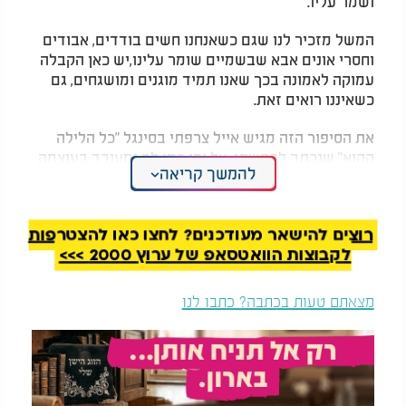
ושמר עליו.
המשל מזכיר לנו שגם כשאנחנו חשים בודדים, אבודים
וחסרי אונים אבא שבשמיים שומר עלינו,יש כאן הקבלה
עמוקה לאמונה בכך שאנו תמיד מוגנים ומושגחים, גם
כשאיננו רואים זאת.
את הסיפור הזה מגיש אייל צרפתי בסינגל "כל הלילה
ההוא" שנכתב לבקשתו, על ידי רמי לב ומעובד בעוצמה
להמשך קריאה
על ידי דניאל חן, המצליחים להעביר באמצעותו את
החוויה והמסר בצורה עוצמתית ומרגשת.
רוצים להישאר מעודכנים? לחצו כאן להצטרפות
לקבוצות הוואטסאפ של ערוץ 2000 >>>
מצאתם טעות בכתבה? כתבו לנו