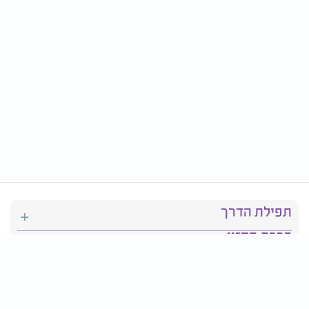
תפילת הדרך
ברכת המזון
יהדות
סידור תפילה
בריאות