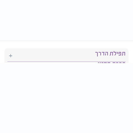
תפילת הדרך
ברכת המזון
יהדות
סידור תפילה
בריאות
חגים ומועדים