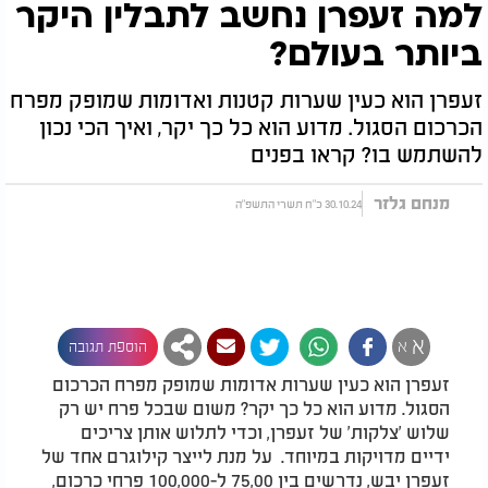
למה זעפרן נחשב לתבלין היקר
ביותר בעולם?
זעפרן הוא כעין שערות קטנות ואדומות שמופק מפרח
הכרכום הסגול. מדוע הוא כל כך יקר, ואיך הכי נכון
להשתמש בו? קראו בפנים
מנחם גלזר
30.10.24 כ"ח תשרי התשפ"ה
א
א
הוספת תגובה
זעפרן הוא כעין שערות אדומות שמופק מפרח הכרכום
הסגול. מדוע הוא כל כך יקר? משום שבכל פרח יש רק
שלוש 'צלקות' של זעפרן, וכדי לתלוש אותן צריכים
ידיים מדויקות במיוחד. על מנת לייצר קילוגרם אחד של
זעפרן יבש, נדרשים בין 75,00 ל-100,000 פרחי כרכום,