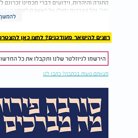
התורה והיהדות, וידועים דברי חכמינו זכרונם ל
ידו", וכל הברכות יחולו על ראשכם לשפע
הצלח
להמשך 
קריאה מהנה.
רוצים להישאר מעודכנים? לחצו כאן להצטרפות ל
הירשמו לניוזלטר שלנו ותקבלו את כל החדשו
מצאתם טעות בכתבה? כתבו לנו