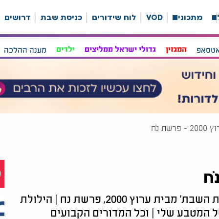
ה
מתכונים
VOD
לוח שידורים
כניסת שבת
דרושים
אטסאפ
המגזין
גדולי ישראל ממליצים
ילדים
מענה ההלכה
פרשת נֹח
ממשיכים בכל התנופה - מגזין 'מאירים את השבת' מבית ערוץ 2000, פרשת נח | הילולת
שני של המטבע שלי | וכל המדורים הקבועים